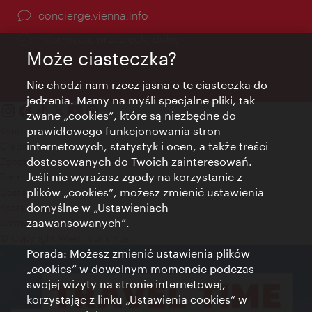
concierge.vienna.info
Informacje przez całą dobę
Może ciasteczka?
Nie chodzi nam rzecz jasna o te ciasteczka do
jedzenia. Mamy na myśli specjalne pliki, tak
zwane „cookies”, które są niezbędne do
prawidłowego funkcjonowania stron
Kontakt
internetowych, statystyk i ocen, a także treści
Credits
dostosowanych do Twoich zainteresowań.
Zgoda na przetwarzanie danych osobowych
Jeśli nie wyrażasz zgody na korzystanie z
Terms of Use
plików „cookies”, możesz zmienić ustawienia
Dostępność
domyślne w „Ustawieniach
Kontakt prasowy
zaawansowanych”.
Ustawienia cookies
© Copyright Wien Tourismus
Porada: Możesz zmienić ustawienia plików
„cookies” w dowolnym momencie podczas
swojej wizyty na stronie internetowej,
korzystając z linku „Ustawienia cookies” w