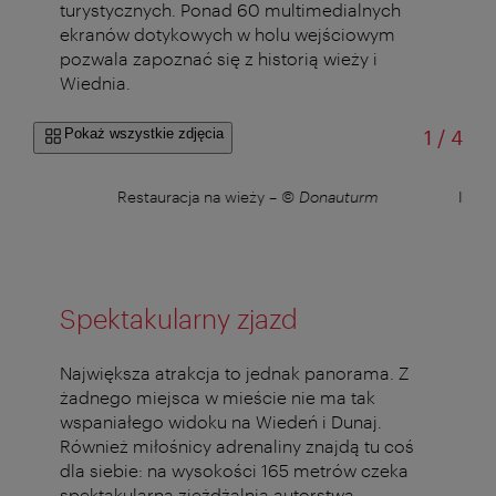
turystycznych.
Ponad 60 multimedialnych
ekranów dotykowych w holu wejściowym
pozwala zapoznać się z historią wieży i
Wiednia.
od
Pokaż wszystkie zdjęcia
1
/
4
turm
Restauracja na wieży
–
© Donauturm
Inte
Spektakularny zjazd
Największa atrakcja to jednak panorama. Z
żadnego miejsca w mieście nie ma tak
wspaniałego widoku na Wiedeń i Dunaj.
Również miłośnicy adrenaliny znajdą tu coś
dla siebie: na wysokości 165 metrów czeka
spektakularna zjeżdżalnia autorstwa