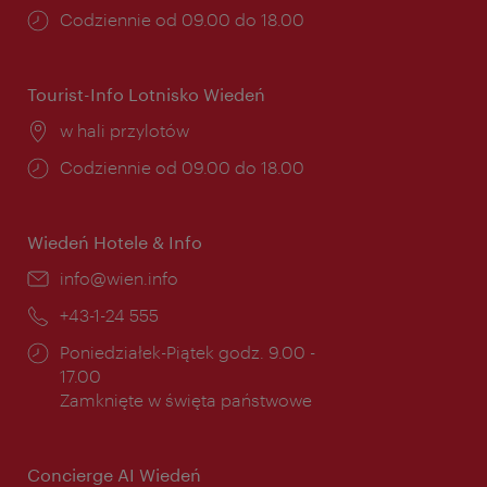
Godziny
Codziennie od 09.00 do 18.00
otwarcia:
Tourist-Info Lotnisko Wiedeń
Miejsce:
w hali przylotów
Godziny
Codziennie od 09.00 do 18.00
otwarcia:
Wiedeń Hotele & Info
E-
info@wien.info
mail:
Telefon:
+43-1-24 555
Godziny
Poniedziałek-Piątek godz. 9.00 -
otwarcia:
17.00
Zamknięte w święta państwowe
Concierge AI Wiedeń