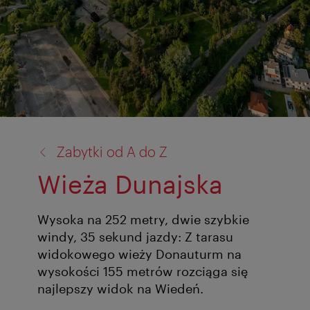
powrót
Zabytki od A do Z
do:
Wieża Dunajska
Wysoka na 252 metry, dwie szybkie
windy, 35 sekund jazdy: Z tarasu
widokowego wieży Donauturm na
wysokości 155 metrów rozciąga się
najlepszy widok na Wiedeń.