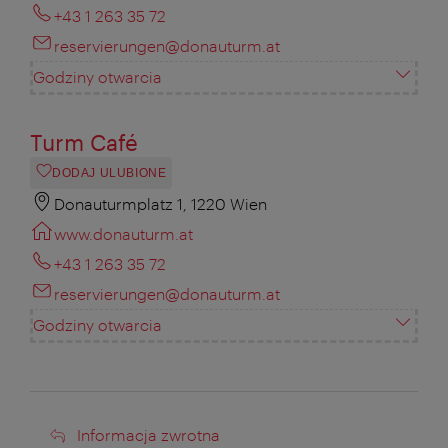
+43 1 263 35 72
reservierungen@donauturm.at
Godziny otwarcia
Turm Café
DODAJ ULUBIONE
Donauturmplatz 1, 1220 Wien
www.donauturm.at
+43 1 263 35 72
reservierungen@donauturm.at
Godziny otwarcia
Informacja
Informacja zwrotna