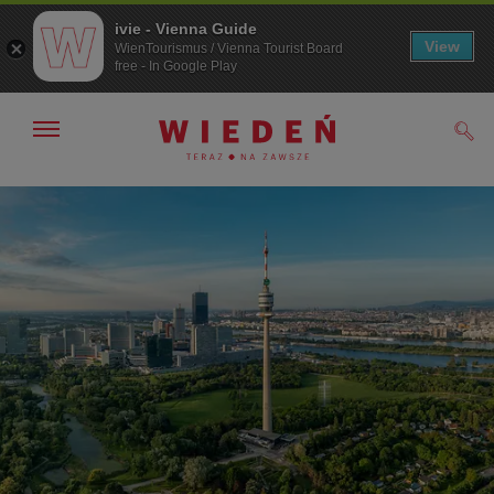
ivie - Vienna Guide
View
WienTourismus / Vienna Tourist Board
free - In Google Play
Pokaż/ukryj
Szuk
nawigację
Przejdź
Przejdź
do
do
nawigacji
treści