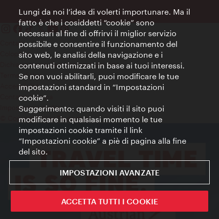
Lungi da noi l’idea di volerti importunare. Ma il
fatto è che i cosiddetti “cookie” sono
necessari al fine di offrirvi il miglior servizio
Contatti
possibile e consentire il funzionamento del
Colophon
sito web, le analisi della navigazione e i
Dichiarazione sulla protezione dei dati
contenuti ottimizzati in base ai tuoi interessi.
Terms of Use
Se non vuoi abilitarli, puoi modificare le tue
Accessibilità
impostazioni standard in “Impostazioni
Contatto stampa
cookie”.
Suggerimento: quando visiti il sito puoi
Impostazioni cookie
© Copyright WienTourismus
modificare in qualsiasi momento le tue
impostazioni cookie tramite il link
“Impostazioni cookie” a piè di pagina alla fine
del sito.
IMPOSTAZIONI AVANZATE
ACCETTA TUTTI I COOKIE