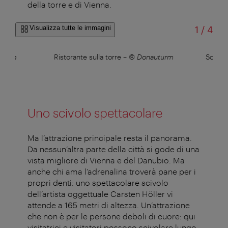
della torre e di Vienna.
di
Visualizza tutte le immagini
1
/
4
uturm
Ristorante sulla torre
–
© Donauturm
Scherm
Uno scivolo spettacolare
Ma l’attrazione principale resta il panorama.
Da nessun’altra parte della città si gode di una
vista migliore di Vienna e del Danubio. Ma
anche chi ama l’adrenalina troverà pane per i
propri denti: uno spettacolare scivolo
dell’artista oggettuale Carsten Höller vi
attende a 165 metri di altezza. Un’attrazione
che non è per le persone deboli di cuore: qui
visitatrici e visitatori possono scivolare lungo