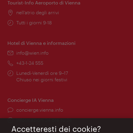
Tourist-Info Aeroporto di Vienna
Posizione:
nell’atrio degli arrivi
Orari
Tutti i giorni 9-18
di
apertura:
Hotel di Vienna e informazioni
Email:
info@wien.info
Telefono:
+43-1-24 555
Orari
Lunedì-Venerdì ore 9–17
di
Chiuso nei giorni festivi
apertura:
Concierge IA Vienna
Ort:
concierge.vienna.info
Öffnungszeiten:
Informazioni 24 ore su 24
Accetteresti dei cookie?