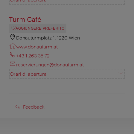
Turm Café
AGGIUNGERE PREFERITO
Donauturmplatz 1, 1220 Wien
www.donauturm.at
+43 1 263 35 72
reservierungen@donauturm.at
Orari di apertura
Feedback
Feedback