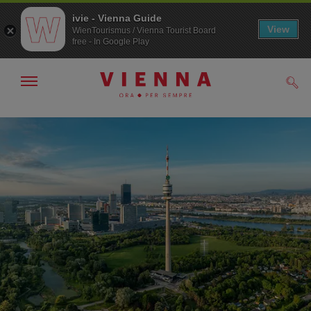
ivie - Vienna Guide
View
WienTourismus / Vienna Tourist Board
free - In Google Play
Mostra/nascondi
Cerc
navigazione
Alla
Al
navigazione
contenuto