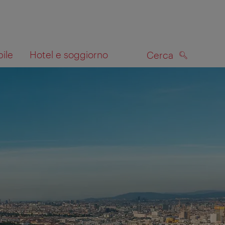
bile
Hotel e soggiorno
Cerca
CERCA
lla mappa