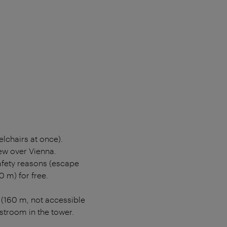
lchairs at once).
iew over Vienna.
safety reasons (escape
0 m) for free.
é (160 m, not accessible
stroom in the tower.