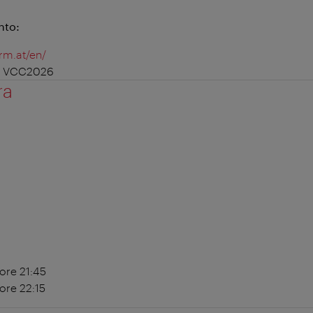
nto:
rm.at/en/
e: VCC2026
ra
ore 21:45
ore 22:15