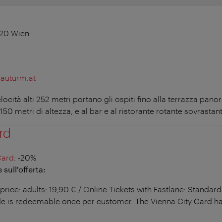
220 Wien
auturm.at
locità alti 252 metri portano gli ospiti fino alla terrazza pa
150 metri di altezza, e al bar e al ristorante rotante sovrastant
rd
Card
: -20%
sull'offerta:
price: adults: 19,90 € / Online Tickets with Fastlane: Standard 
 is redeemable once per customer. The Vienna City Card has