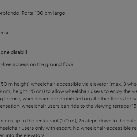
profondo, Porta 100 cm largo
essi
sone disabili
-free access on the ground floor
150 m height) wheelchair-accessible via elevator (max. 3 whee
 cm, height: 25 cm) to allow wheelchair users to enjoy the v
g license, wheelchairs are prohibited on all other floors for 
nsation, wheelchair users can ride to the viewing terrace (15
5 steps up to the restaurant (170 m), 25 steps down to the caf
heelchair users only with escort. No wheelchair-accessible re
en into the elevators.