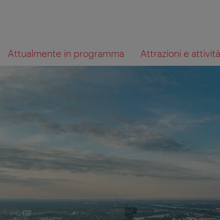
Alla
Al
Cosa
Attualmente in programma
Attrazioni e attivit
navigazione
contenuto
cerchi?