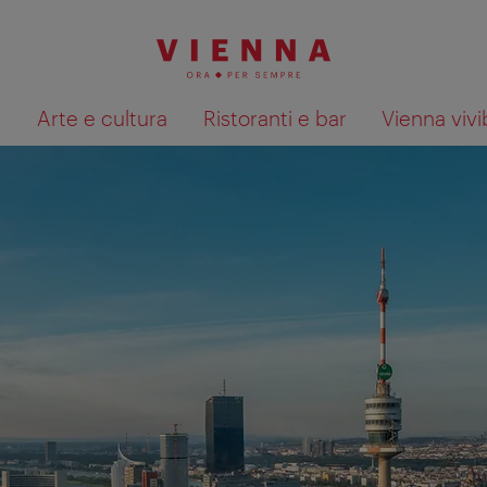
à
Arte e cultura
Ristoranti e bar
Vienna vivi
Mostra i risultati della ricerca su