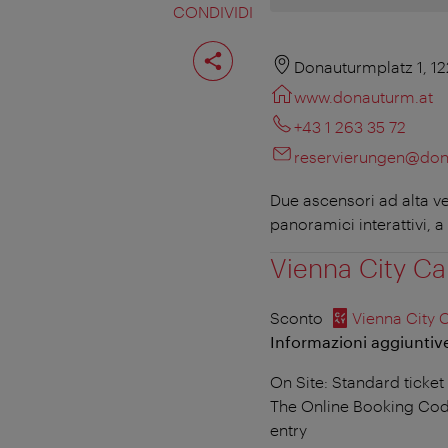
CONDIVIDI
Condividi
pagina
Donauturmplatz 1, 1
www.donauturm.at
+43 1 263 35 72
reservierungen@don
Due ascensori ad alta ve
panoramici interattivi, a 
Vienna City Ca
Sconto
Vienna City 
Informazioni aggiuntive 
On Site: Standard ticket 
The Online Booking Code
entry