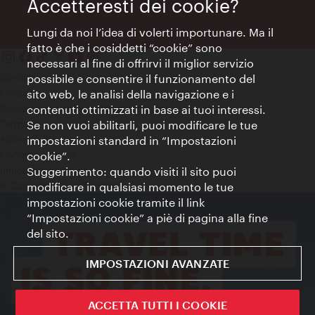
Accetteresti dei cookie?
Lungi da noi l’idea di volerti importunare. Ma il
fatto è che i cosiddetti “cookie” sono
necessari al fine di offrirvi il miglior servizio
Contatti
possibile e consentire il funzionamento del
Colophon
sito web, le analisi della navigazione e i
Dichiarazione sulla protezione dei dati
contenuti ottimizzati in base ai tuoi interessi.
Terms of Use
Se non vuoi abilitarli, puoi modificare le tue
Accessibilità
impostazioni standard in “Impostazioni
Contatto stampa
cookie”.
Suggerimento: quando visiti il sito puoi
Impostazioni cookie
© Copyright WienTourismus
modificare in qualsiasi momento le tue
impostazioni cookie tramite il link
“Impostazioni cookie” a piè di pagina alla fine
del sito.
IMPOSTAZIONI AVANZATE
ACCETTA TUTTI I COOKIE