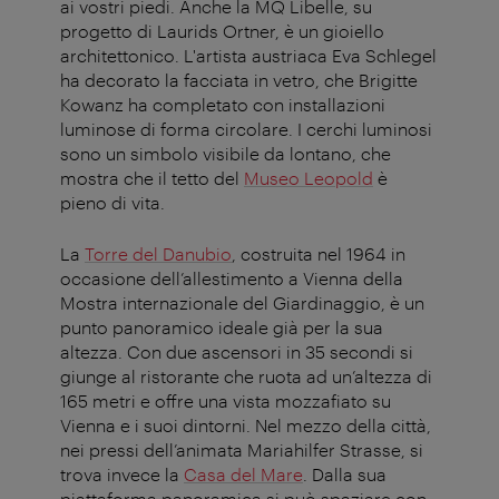
ai vostri piedi. Anche la MQ Libelle, su
progetto di Laurids Ortner, è un gioiello
architettonico. L'artista austriaca Eva Schlegel
ha decorato la facciata in vetro, che Brigitte
Kowanz ha completato con installazioni
luminose di forma circolare. I cerchi luminosi
sono un simbolo visibile da lontano, che
mostra che il tetto del
Museo Leopold
è
pieno di vita.
La
Torre del Danubio
, costruita nel 1964 in
occasione dell’allestimento a Vienna della
Mostra internazionale del Giardinaggio, è un
punto panoramico ideale già per la sua
altezza. Con due ascensori in 35 secondi si
giunge al ristorante che ruota ad un’altezza di
165 metri e offre una vista mozzafiato su
Vienna e i suoi dintorni. Nel mezzo della città,
nei pressi dell’animata Mariahilfer Strasse, si
trova invece la
Casa del Mare
.
Dalla sua
piattaforma panoramica si può spaziare con