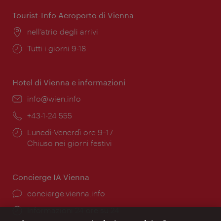
apertura:
Tourist-Info Aeroporto di Vienna
Posizione:
nell’atrio degli arrivi
Orari
Tutti i giorni 9-18
di
apertura:
Hotel di Vienna e informazioni
Email:
info@wien.info
Telefono:
+43-1-24 555
Orari
Lunedì-Venerdì ore 9–17
di
Chiuso nei giorni festivi
apertura:
Concierge IA Vienna
Ort:
concierge.vienna.info
Öffnungszeiten:
Informazioni 24 ore su 24