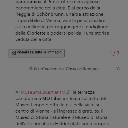
panoramica
al Prater offre meravigliose
panoramiche della città. E al
parco della
Reggia di Schönbrunn
, un’altra attrazione
imperdibile di Vienna, vale la pena di salire
sulla collinetta per raggiungere il padiglione
della
Gloriette
e godersi poi da lì una storica
veduta della città.
di
Visualizza tutte le immagini
1
/
7
ian
© WienTourismus / Christian Stemper
Vista 
Al
MuseumsQuartier (MQ),
la terrazza
panoramica
MQ Libelle
situata sul tetto del
Museo Leopold offre la più bella vista sul
centro di Vienna - e l'ingresso è gratuito. Il
Museo di Storia naturale e il Museo di storia
dell'arte nonché la Heldenplatz sono proprio