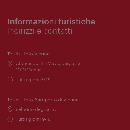
Informazioni turistiche
Indirizzi e contatti
Tourist-Info Vienna
Posizione:
Albertinaplatz/Maysedergasse
1010 Vienna
Orari
Tutti i giorni 9-18
di
apertura:
Tourist-Info Aeroporto di Vienna
Posizione:
nell’atrio degli arrivi
Orari
Tutti i giorni 9-18
di