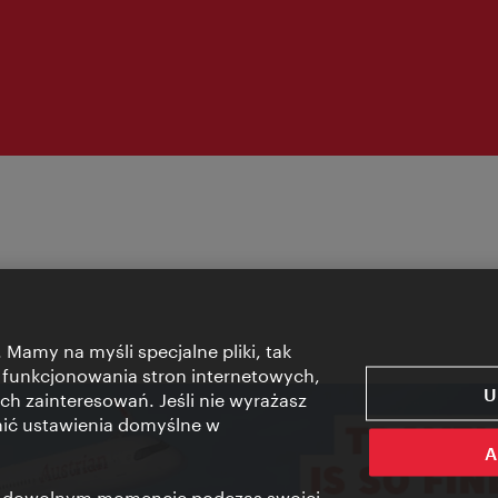
 Mamy na myśli specjalne pliki, tak
 funkcjonowania stron internetowych,
U
ch zainteresowań. Jeśli nie wyrażasz
nić ustawienia domyślne w
A
 w dowolnym momencie podczas swojej