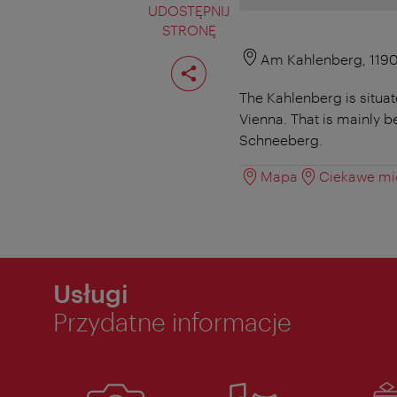
UDOSTĘPNIJ
STRONĘ
Podziel
Am Kahlenberg, 119
stronę
The Kahlenberg is situat
Vienna. That is mainly b
Schneeberg.
Mapa
Ciekawe mie
Usługi
Przydatne informacje