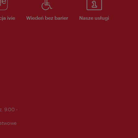
ja ivie
Wiedeń bez barier
Nasze usługi
. 9.00 -
ństwowe