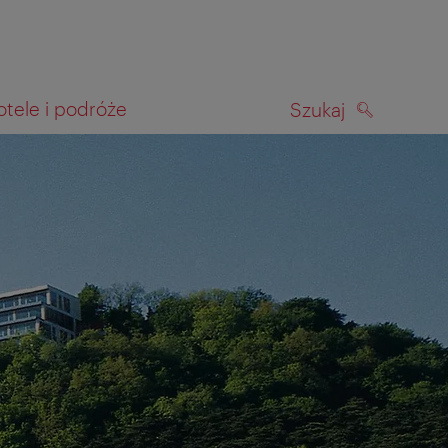
otele i podróże
Szukaj
SZUKAJ
kiwania