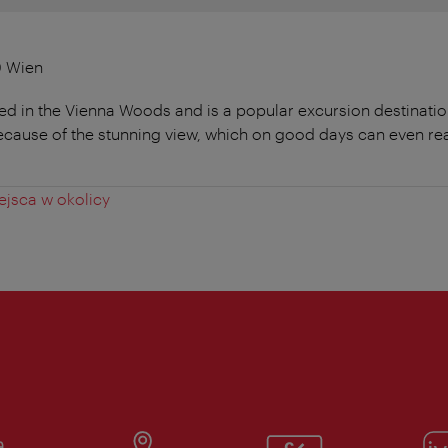
0 Wien
ed in the Vienna Woods and is a popular excursion destination
ecause of the stunning view, which on good days can even rea
jsca w okolicy