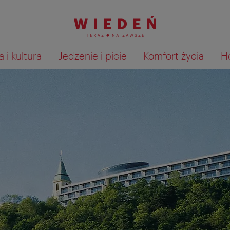
 i kultura
Jedzenie i picie
Komfort życia
H
Pokaż na mapie wyniki wyszu