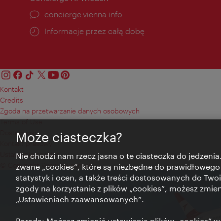
concierge.vienna.info
Informacje przez całą dobę
Kontakt
Credits
Zgoda na przetwarzanie danych osobowych
Terms of Use
Dostępność
Może ciasteczka?
Kontakt prasowy
Ustawienia cookies
Nie chodzi nam rzecz jasna o te ciasteczka do jedzenia.
© Copyright Wien Tourismus
zwane „cookies”, które są niezbędne do prawidłowego
statystyk i ocen, a także treści dostosowanych do Twoi
zgody na korzystanie z plików „cookies”, możesz zmie
„Ustawieniach zaawansowanych”.
Porada: Możesz zmienić ustawienia plików „cookies”