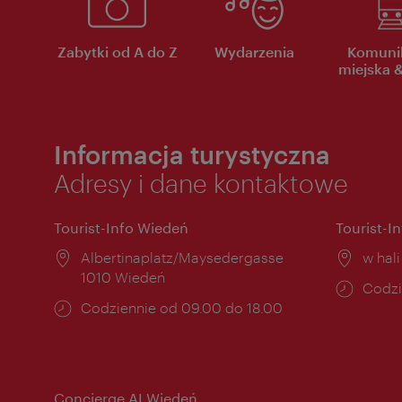
Zabytki od A do Z
Wydarzenia
Komuni
miejska &
Informacja turystyczna
Adresy i dane kontaktowe
Tourist-Info Wiedeń
Tourist-I
Miejsce:
Albertinaplatz/Maysedergasse
Miejs
w hal
1010 Wiedeń
Godzi
Codzi
Godziny
Codziennie od 09.00 do 18.00
otwar
otwarcia:
Concierge AI Wiedeń