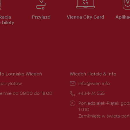
kacja
Przyjazd
Vienna City Card
Aplikac
 bilety
nfo Lotnisko Wiedeń
Wiedeń Hotele & Info
ce:
i przylotów
E-
info@wien.info
mail:
ny
ennie od 09.00 do 18.00
Telefon:
+43-1-24 555
cia:
Godziny
Poniedziałek-Piątek godz
otwarcia:
17.00
Zamknięte w święta pa