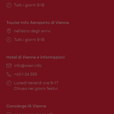
Orari
Tutti i giorni 9-18
di
apertura:
Tourist-Info Aeroporto di Vienna
Posizione:
nell’atrio degli arrivi
Orari
Tutti i giorni 9-18
di
apertura:
Hotel di Vienna e informazioni
Email:
info@wien.info
Telefono:
+43-1-24 555
Orari
Lunedì-Venerdì ore 9–17
di
Chiuso nei giorni festivi
apertura:
Concierge IA Vienna