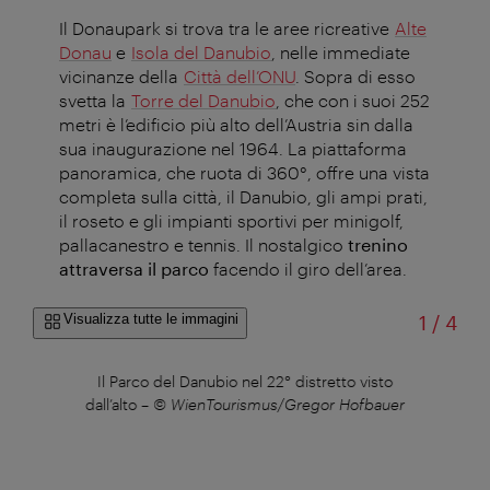
Il Donaupark si trova tra le aree ricreative
Alte
Donau
e
Isola del Danubio
, nelle immediate
vicinanze della
Città dell’ONU
. Sopra di esso
svetta la
Torre del Danubio
, che con i suoi 252
metri è l’edificio più alto dell’Austria sin dalla
sua inaugurazione nel 1964. La piattaforma
panoramica, che ruota di 360°, offre una vista
completa sulla città, il Danubio, gli ampi prati,
il roseto e gli impianti sportivi per minigolf,
pallacanestro e tennis. Il nostalgico
trenino
attraversa il parco
facendo il giro dell’area.
di
Visualizza tutte le immagini
1
/
4
Il Parco del Danubio nel 22° distretto visto
dall’alto
–
© WienTourismus/Gregor Hofbauer