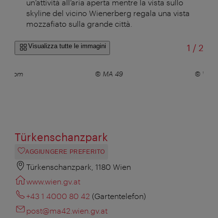
un’attività all’aria aperta mentre la vista sullo
skyline del vicino Wienerberg regala una vista
mozzafiato sulla grande città.
di
Visualizza tutte le immagini
1
/
2
desk.com
© MA 49
© Willf
Türkenschanzpark
AGGIUNGERE PREFERITO
Türkenschanzpark, 1180 Wien
www.wien.gv.at
+43 1 4000 80 42
(Gartentelefon)
post@ma42.wien.gv.at