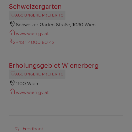
Schweizergarten
AGGIUNGERE PREFERITO
Schweizer-Garten-Straße, 1030 Wien
www.wien.gv.at
+43 1 4000 80 42
Erholungsgebiet Wienerberg
AGGIUNGERE PREFERITO
1100 Wien
www.wien.gv.at
Feedback
Feedback