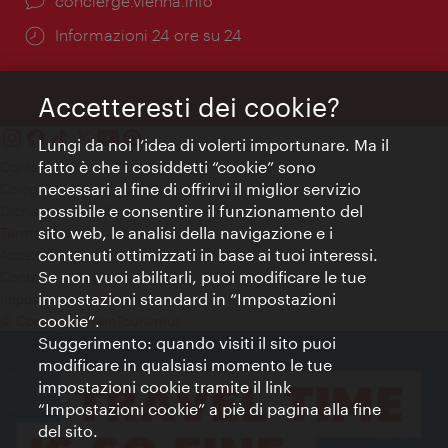
Ort:
concierge.vienna.info
Öffnungszeiten:
Informazioni 24 ore su 24
Accetteresti dei cookie?
Lungi da noi l’idea di volerti importunare. Ma il
fatto è che i cosiddetti “cookie” sono
Contatti
necessari al fine di offrirvi il miglior servizio
Colophon
possibile e consentire il funzionamento del
Dichiarazione sulla protezione dei dati
sito web, le analisi della navigazione e i
Terms of Use
contenuti ottimizzati in base ai tuoi interessi.
Accessibilità
Se non vuoi abilitarli, puoi modificare le tue
Contatto stampa
impostazioni standard in “Impostazioni
Impostazioni cookie
cookie”.
© Copyright WienTourismus
Suggerimento: quando visiti il sito puoi
modificare in qualsiasi momento le tue
impostazioni cookie tramite il link
“Impostazioni cookie” a piè di pagina alla fine
del sito.