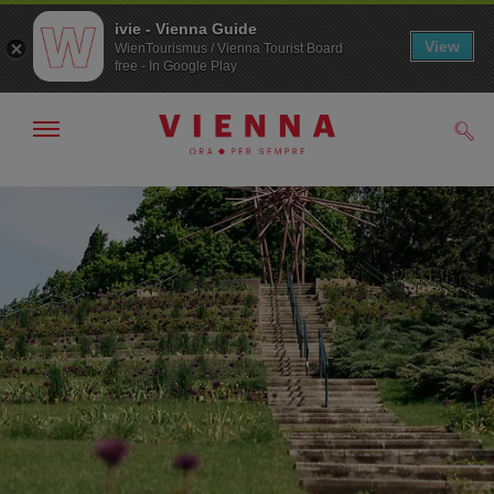
ivie - Vienna Guide
View
WienTourismus / Vienna Tourist Board
free - In Google Play
Mostra/nascondi
Cerc
navigazione
Alla
Al
navigazione
contenuto