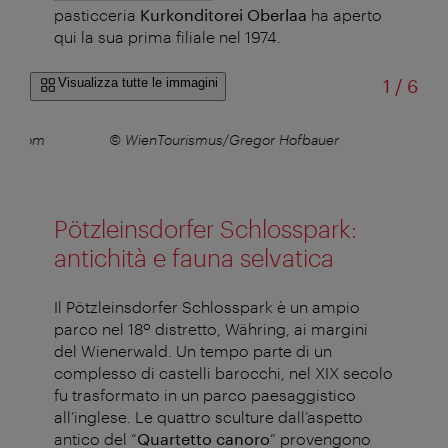
pasticceria
Kurkonditorei Oberlaa
ha aperto
qui la sua prima filiale nel 1974.
di
Visualizza tutte le immagini
1
/
6
esk.com
© WienTourismus/Gregor Hofbauer
Pötzleinsdorfer Schlosspark:
antichità e fauna selvatica
Il Pötzleinsdorfer Schlosspark è un ampio
parco nel 18º distretto, Währing, ai margini
del Wienerwald. Un tempo parte di un
complesso di castelli barocchi, nel XIX secolo
fu trasformato in un parco paesaggistico
all’inglese. Le quattro sculture dall’aspetto
antico del “
Quartetto canoro
” provengono