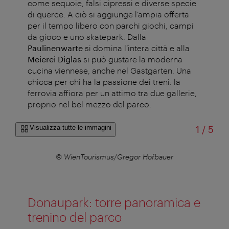
come sequoie, falsi cipressi e diverse specie
di querce. A ciò si aggiunge l’ampia offerta
per il tempo libero con parchi giochi, campi
da gioco e uno skatepark. Dalla
Paulinenwarte
si domina l’intera città e alla
Meierei Diglas
si può gustare la moderna
cucina viennese, anche nel Gastgarten. Una
chicca per chi ha la passione dei treni: la
ferrovia affiora per un attimo tra due gallerie,
proprio nel bel mezzo del parco.
di
Visualizza tutte le immagini
1
/
5
© WienTourismus/Gregor Hofbauer
Donaupark: torre panoramica e
trenino del parco