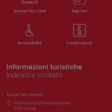
Vienna City Card
App ivie
Accessibilità
I nostri servizi
Informazioni turistiche
Indirizzi e contatti
Tourist-Info Vienna
Posizione:
Albertinaplatz/Maysedergasse
1010 Vienna