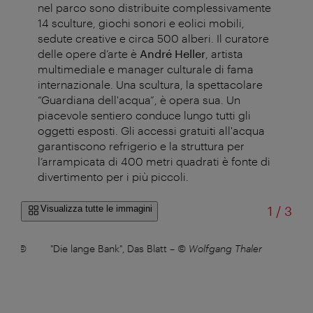
nel parco sono distribuite complessivamente
14 sculture, giochi sonori e eolici mobili,
sedute creative e circa 500 alberi. Il curatore
delle opere d’arte è
André Heller
, artista
multimediale e manager culturale di fama
internazionale. Una scultura, la spettacolare
“Guardiana dell'acqua”, è opera sua. Un
piacevole sentiero conduce lungo tutti gli
oggetti esposti. Gli accessi gratuiti all'acqua
garantiscono refrigerio e la struttura per
l’arrampicata di 400 metri quadrati è fonte di
divertimento per i più piccoli.
di
Visualizza tutte le immagini
1
/
3
ng
–
©
"Die lange Bank", Das Blatt
–
© Wolfgang Thaler
"D