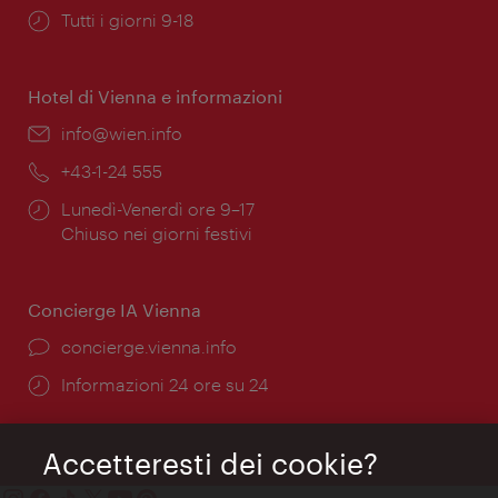
Orari
Tutti i giorni 9-18
di
apertura:
Hotel di Vienna e informazioni
Email:
info@wien.info
Telefono:
+43-1-24 555
Orari
Lunedì-Venerdì ore 9–17
di
Chiuso nei giorni festivi
apertura:
Concierge IA Vienna
Ort:
concierge.vienna.info
Öffnungszeiten:
Informazioni 24 ore su 24
Accetteresti dei cookie?