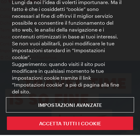
Lungi da noi l’idea di volerti importunare. Ma il
fatto è che i cosiddetti “cookie” sono
Contatti
necessari al fine di offrirvi il miglior servizio
Colophon
possibile e consentire il funzionamento del
Dichiarazione sulla protezione dei dati
sito web, le analisi della navigazione e i
Terms of Use
contenuti ottimizzati in base ai tuoi interessi.
Accessibilità
Se non vuoi abilitarli, puoi modificare le tue
Contatto stampa
impostazioni standard in “Impostazioni
Impostazioni cookie
cookie”.
© Copyright WienTourismus
Suggerimento: quando visiti il sito puoi
modificare in qualsiasi momento le tue
impostazioni cookie tramite il link
“Impostazioni cookie” a piè di pagina alla fine
del sito.
IMPOSTAZIONI AVANZATE
ACCETTA TUTTI I COOKIE