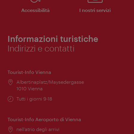
Accessibilità
I nostri servizi
Informazioni turistiche
Indirizzi e contatti
Tourist-Info Vienna
Posizione:
Albertinaplatz/Maysedergasse
1010 Vienna
Orari
Tutti i giorni 9-18
di
apertura:
Tourist-Info Aeroporto di Vienna
Posizione:
nell’atrio degli arrivi