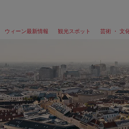
メ
こ
何
ウィーン最新情報
観光スポット
芸術 ・ 文
ニ
の
を
ュ
ペ
お
ー
ー
探
へ
ジ
し
の
で
ト
す
ッ
か？
プ
へ