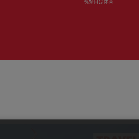
業
祝祭日は休業
号：
時
間：