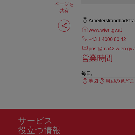
ページを
共有
ペ
Arbeiterstrandbadstr
ー
www.wien.gv.at
ジ
を
+43 1 4000 80 42
共
有
post@ma42.wien.gv.a
す
営業時間
る
毎日,
地図
周辺の見どこ
サービス
役立つ情報