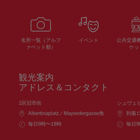
名所一覧（アルフ
イベント
公共交通
ァベット順）
ケッ
観光案内
アドレス＆コンタクト
1区旧市街
シュヴェ
場
Albertinaplatz／Maysedergasse角
場
到着
所：
所：
営
毎日9時〜18時
営
毎日9
業
業
時
時