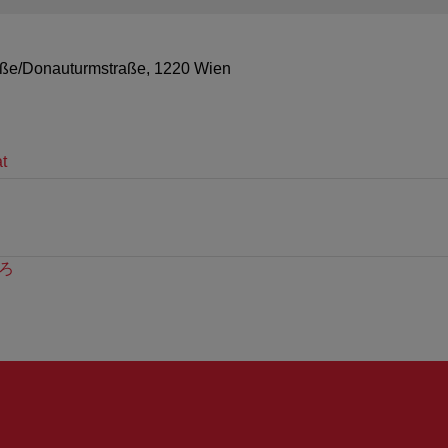
aße/Donauturmstraße, 1220 Wien
t
ろ