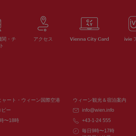
機関・チ
アクセス
Vienna City Card
ivie
ト
ヒャート・ウィーン国際空港
ウィーン観光＆宿泊案内
ロビー
E
info@wien.info
メ
時〜18時
電
+43-1-24 555
ー
話
ル：
営
毎日9時〜17時
番