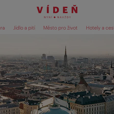
ura
Jídlo a pití
Město pro život
Hotely a ces
Výsledky hledání zobrazit 