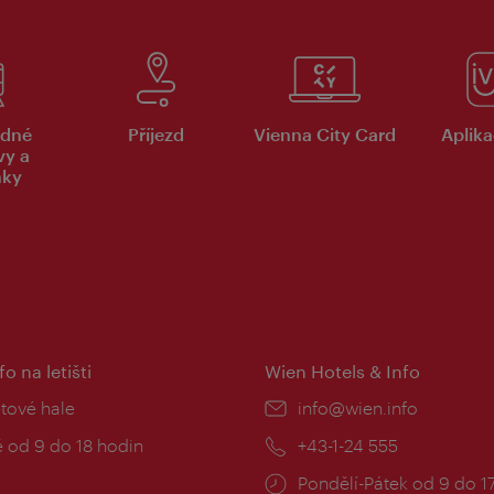
dné
Příjezd
Vienna City Card
Aplika
vy a
nky
fo na letišti
Wien Hotels & Info
:
etové hale
E-
info@wien.info
mail:
zní
 od 9 do 18 hodin
Telefon:
+43-1-24 555
Provozní
Pondělí-Pátek od 9 do 1