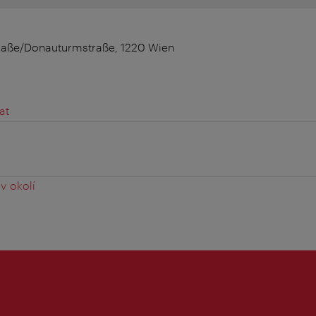
raße/Donauturmstraße, 1220 Wien
at
v okolí