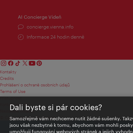
AI Concierge Vídeň
concierge.vienna.info
Informace 24 hodin denně
Kontakty
Credits
Prohlášení o ochraně osobních údajů
Terms of Use
Přístupnost
Kontakt pro tisk
Dali byste si pár cookies?
Nastavení cookies
© Copyright Wien Tourismus
Samozřejmě vám nechceme nutit žádné sušenky. Takzv
jsou však nezbytné k tomu, abychom vám mohli poskytn
umožňují fungování webových stránek a jejich vyhodno