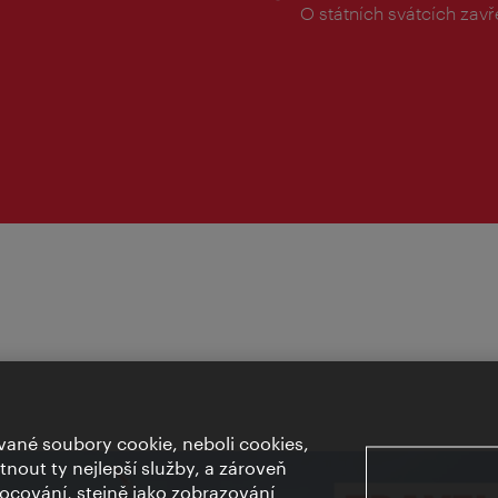
doba:
O státních svátcích zav
ané soubory cookie, neboli cookies,
out ty nejlepší služby, a zároveň
cování, stejně jako zobrazování