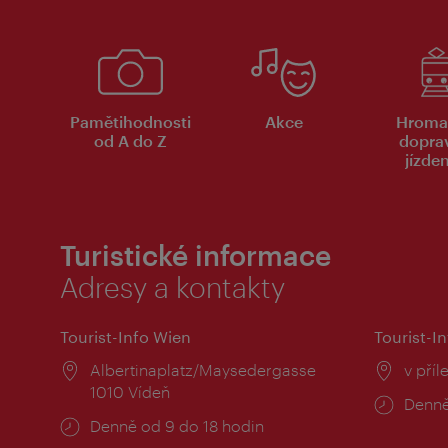
Pamětihodnosti
Akce
Hroma
od A do Z
dopra
jízde
Turistické informace
Adresy a kontakty
Tourist-Info Wien
Tourist-In
Místo:
Albertinaplatz/Maysedergasse
Místo
v příl
1010 Vídeň
Provo
Denně
Provozní
Denně od 9 do 18 hodin
doba:
doba: