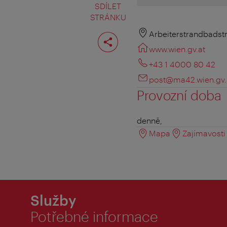
SDÍLET
STRÁNKU
Rozdělit
Arbeiterstrandbadst
stranu
www.wien.gv.at
+43 1 4000 80 42
post@ma42.wien.gv.
Provozní doba
denně,
Mapa
Zajímavosti 
Služby
Potřebné informace