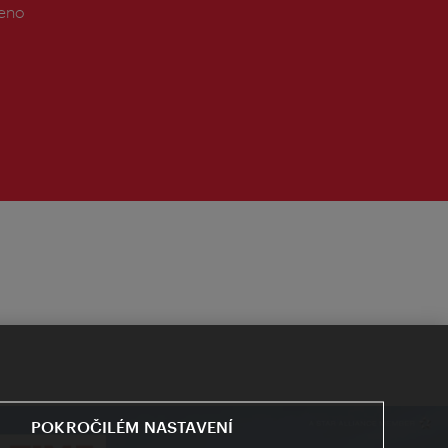
řeno
POKROČILÉM NASTAVENÍ