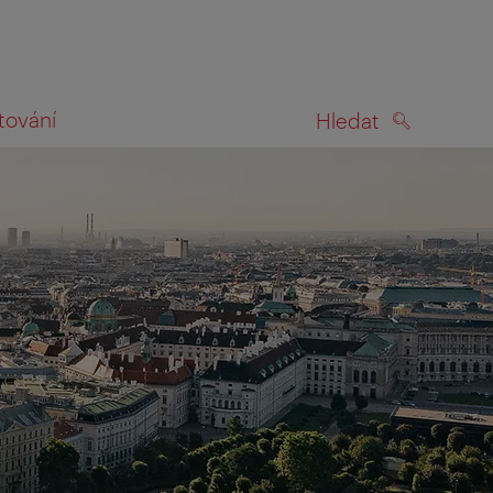
tování
Hledat
HLEDAT
na mapě