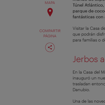
MAPA
Túnel Atlántico,
parque de cocod
fantásticas con
Visitar la Casa 
COMPARTIR
que podrán disfr
PÁGINA
para familias o d
Compartir
página
Jerbos 
En la Casa del 
inauguró un nuev
trasladan entonce
Danubio.
Una de las nove