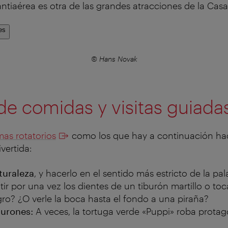
antiaérea es otra de las grandes atracciones de la Casa
es
© Hans Novak
de comidas y visitas guiada
as rotatorios
como los que hay a continuación hace
vertida:
turaleza
, y hacerlo en el sentido más estricto de la pal
tir por una vez los dientes de un tiburón martillo o toca
igro? ¿O verle la boca hasta el fondo a una piraña?
burones:
A veces, la tortuga verde «Puppi» roba protag