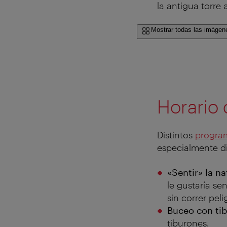
la antigua torre 
Mostrar todas las imágen
Horario 
Distintos
program
especialmente di
«Sentir» la na
le gustaría sen
sin correr pel
Buceo con ti
tiburones.