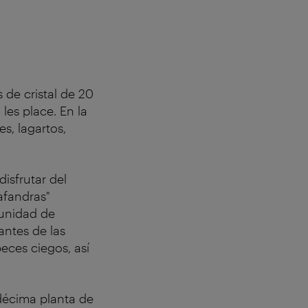
 de cristal de 20
les place. En la
s, lagartos,
isfrutar del
afandras"
rtunidad de
antes de las
eces ciegos, así
décima planta de