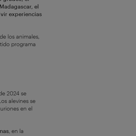
e Madagascar, el
vir experiencias
de los animales,
rtido programa
de 2024 se
Los alevines se
turiones en el
anas
, en la