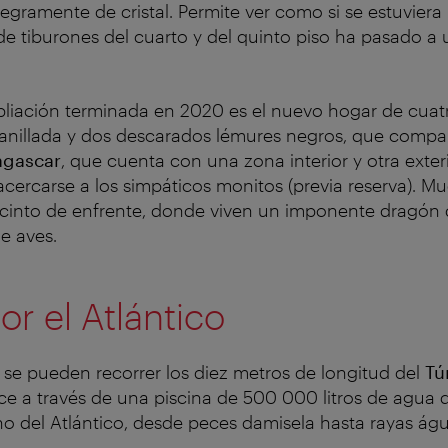
tegramente de cristal. Permite ver como si se estuviera
e tiburones del cuarto y del quinto piso ha pasado a 
iación terminada en 2020 es el nuevo hogar de cuat
 anillada y dos descarados lémures negros, que compa
agascar
, que cuenta con una zona interior y otra exteri
cercarse a los simpáticos monitos (previa reserva). 
 recinto de enfrente, donde viven un imponente dragó
de aves.
or el Atlántico
a se pueden recorrer los diez metros de longitud del
Tú
 a través de una piscina de 500 000 litros de agua q
del Atlántico, desde peces damisela hasta rayas águi