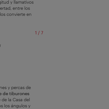
itud y llamativos
rtad, entre los
los convierte en
de
1
/
7
d
Jer
nes y percas de
e de tiburones
 de la Casa del
os los ángulos y