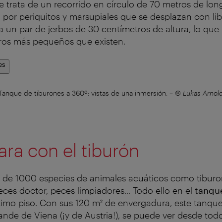
e trata de un recorrido en círculo de 70 metros de long
 por periquitos y marsupiales que se desplazan con libe
 un par de jerbos de 30 centímetros de altura, lo que 
uros más pequeños que existen.
es
Tanque de tiburones a 360º: vistas de una inmersión.
–
© Lukas Arnol
ara con el tiburón
 de 1000 especies de animales acuáticos como tiburo
peces doctor, peces limpiadores... Todo ello en el
tanqu
imo piso. Con sus 120 m² de envergadura, este tanque
ande de Viena (¡y de Austria!), se puede ver desde tod