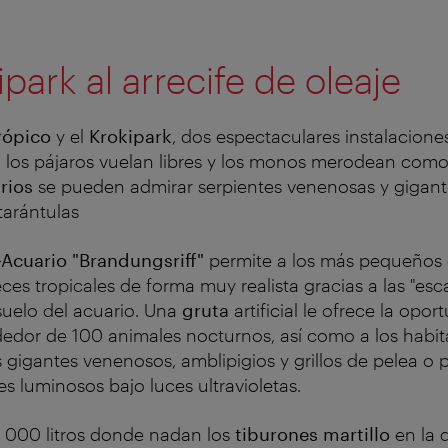
ipark al arrecife de oleaje
rópico
y el
Krokipark
, dos espectaculares instalaciones
, los pájaros vuelan libres y los monos merodean como 
rios
se pueden admirar serpientes venenosas y gigante
tarántulas
-Acuario "Brandungsriff"
permite a los más pequeños d
es tropicales de forma muy realista gracias a las "esc
 suelo del acuario. Una
gruta
artificial le ofrece la opo
edor de 100 animales nocturnos, así como a los habit
s gigantes venenosos, amblipigios y grillos de pelea o p
 luminosos bajo luces ultravioletas.
0 000 litros donde nadan los
tiburones martillo
en la 