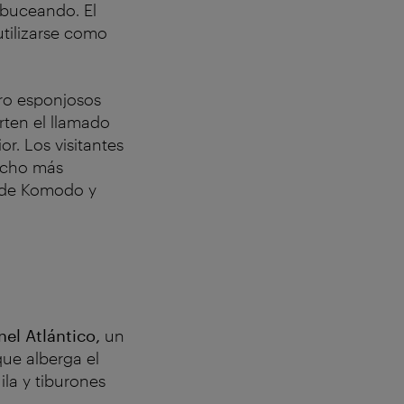
 buceando. El
utilizarse como
ro esponjosos
rten el llamado
or. Los visitantes
Mucho más
n de Komodo y
nel Atlántico,
un
ue alberga el
la y tiburones