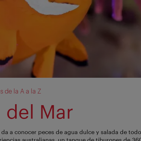
de la A a la Z
 del Mar
 da a conocer peces de agua dulce y salada de todo
encias australianas, un tanque de tiburones de 360