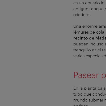
es un acuario ín
antiguo tanque d
criadero.
Una enorme ampl
lémures de cola
recinto de Mad
pueden incluso a
tranquilo es el
varias especies 
Pasear p
En la planta baj
tubo que conduce
mundo submarino 
nodriza.