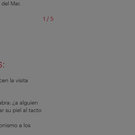
 del Mar.
de
1
/
5
s:
n la visita
abra: ¿a alguien
r su piel al tacto
onismo a los