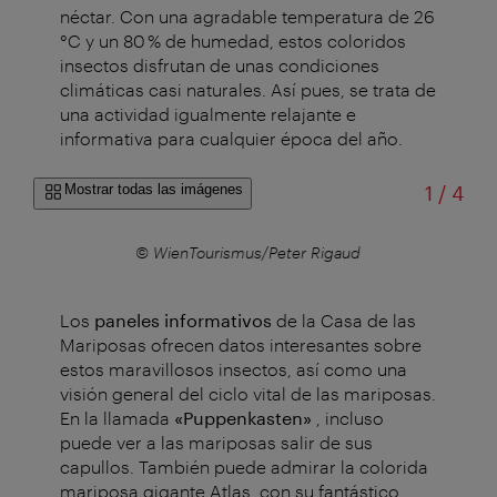
néctar. Con una agradable temperatura de 26
°C y un 80 % de humedad, estos coloridos
insectos disfrutan de unas condiciones
climáticas casi naturales. Así pues, se trata de
una actividad igualmente relajante e
informativa para cualquier época del año.
de
Mostrar todas las imágenes
1
/
4
r
© WienTourismus/Peter Rigaud
Los
paneles informativos
de la Casa de las
Mariposas ofrecen datos interesantes sobre
estos maravillosos insectos, así como una
visión general del ciclo vital de las mariposas.
En la llamada
«Puppenkasten»
, incluso
puede ver a las mariposas salir de sus
capullos. También puede admirar la colorida
mariposa gigante Atlas, con su fantástico