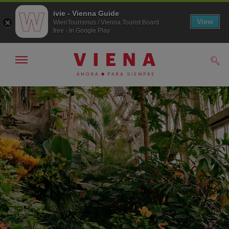
ivie - Vienna Guide
View
WienTourismus / Vienna Tourist Board
free - In Google Play
Mostrar/ocultar
Busc
navegación
A
Al
la
contenido
navegación