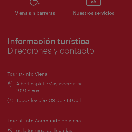
Viena sin barreras
Nuestros servicios
Información turística
Direcciones y contacto
Tourist-Info Viena
Lugar:
Albertinaplatz/Maysedergasse
1010 Viena
Horarios
Todos los días 09:00 - 18:00 h
de
apertura:
Tourist-Info Aeropuerto de Viena
Lugar:
en la terminal de llegadas