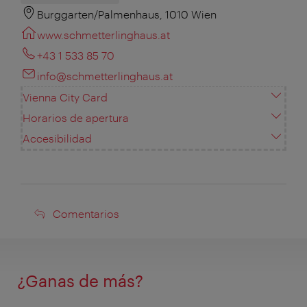
Burggarten/Palmenhaus, 1010 Wien
www.schmetterlinghaus.at
+43 1 533 85 70
info@schmetterlinghaus.at
Vienna City Card
Horarios de apertura
Accesibilidad
Comentarios
Comentarios
¿Ganas de más?