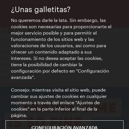
Información las 24 horas
¿Unas galletitas?
No queremos darle la lata. Sin embargo, las
cookies son necesarias para proporcionarte el
mejor servicio posible y para permitir el
funcionamiento de los sitios web y las
Contacto
valoraciones de los usuarios, así como para
Aviso legal
ofrecer un contenido adaptado a sus
Política de privacidad de datos
intereses. Si no desea aceptar las cookies,
Terms of Use
tiene la posibilidad de cambiar la
Accesibilidad
configuración por defecto en "Configuración
Contacto para la prensa
avanzada".
Ajustes de cookie
© Copyright WienTourismus
Consejo: mientras visita el sitio web, puede
cambiar sus ajustes de cookies en cualquier
momento a través del enlace "Ajustes de
cookies" en la parte inferior al final de la
página.
CONFIGURACIÓN AVANZADA