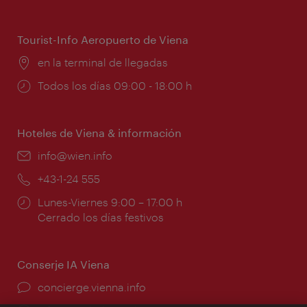
de
apertura:
Tourist-Info Aeropuerto de Viena
Lugar:
en la terminal de llegadas
Horarios
Todos los días 09:00 - 18:00 h
de
apertura:
Hoteles de Viena & información
e-
info@wien.info
mail:
Teléfono:
+43-1-24 555
Horarios
Lunes-Viernes 9:00 – 17:00 h
de
Cerrado los días festivos
apertura:
Conserje IA Viena
concierge.vienna.info