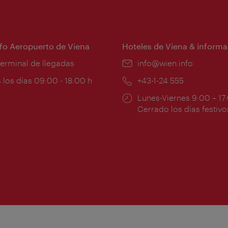
nfo Aeropuerto de Viena
Hoteles de Viena & informa
:
terminal de llegadas
e-
info@wien.info
mail:
ios
 los días 09:00 - 18:00 h
Teléfono:
+43-1-24 555
Horarios
Lunes-Viernes 9:00 – 17
ura:
de
Cerrado los días festivo
apertura: