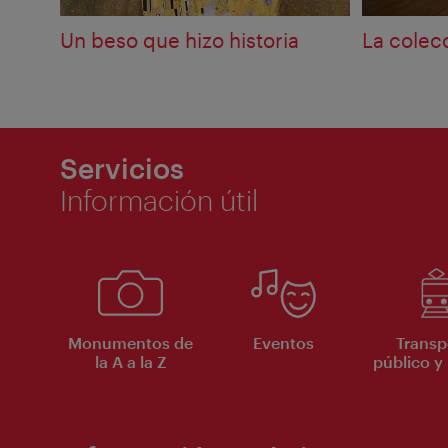
Un beso que hizo historia
La colec
Servicios
Información útil
Monumentos de
Eventos
Transp
la A a la Z
público y 