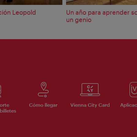
ción Leopold
Un año para aprender s
un genio
orte
Cómo llegar
Vienna City Card
Aplicac
billetes