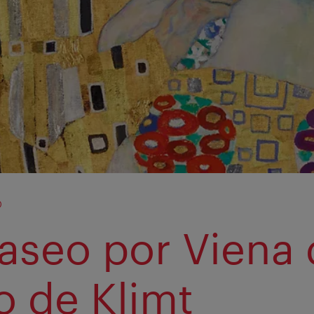
o
aseo por Viena 
 de Klimt