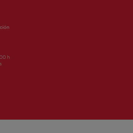
ción
:00 h
s