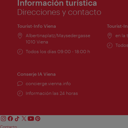
Información turística
Direcciones y contacto
Tourist-Info Viena
Tourist-I
Lugar:
Albertinaplatz/Maysedergasse
Lugar
en la 
1010 Viena
Horar
Todos
Horarios
Todos los días 09:00 - 18:00 h
de
de
apert
apertura:
Conserje IA Viena
concierge.vienna.info
Información las 24 horas
Contacto