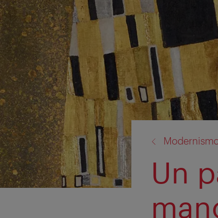
volver
Modernism
a:
Un p
mano