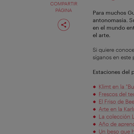
COMPARTIR
PÁGINA
Para muchos Gus
antonomasia. Su
Compartir
página
en el mundo ent
el arte.
Si quiere conoce
síganos en este 
Estaciones del 
Klimt en la "B
Frescos del te
El Friso de Be
Arte en la Karl
La colección 
Año de aprend
Un beso que hi