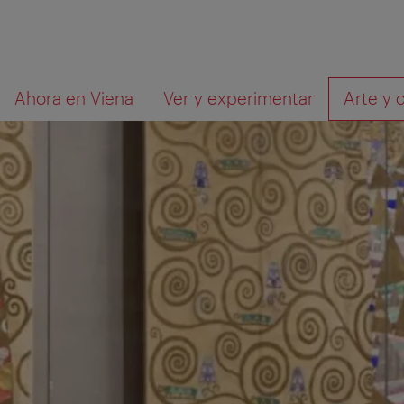
A
Al
Qué
Ahora en Viena
Ver y experimentar
Arte y 
la
contenido
está
navegación
buscando?