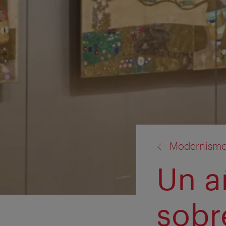
volver
Modernism
a:
Un a
sobr