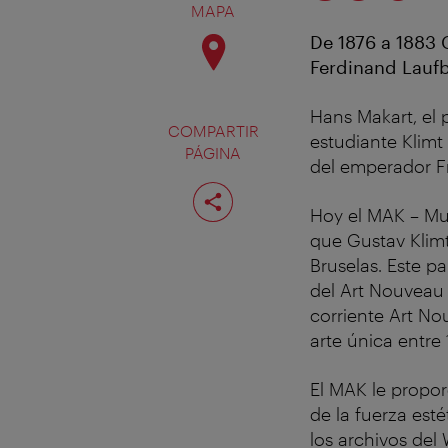
MAPA
De 1876 a 1883 G
Ferdinand Laufb
Hans Makart, el 
COMPARTIR
estudiante Klimt
PÁGINA
del emperador Fr
Compartir
página
Hoy el MAK – Mu
que Gustav Klimt
Bruselas. Este p
del Art Nouveau 
corriente Art No
arte única entre
El MAK le propor
de la fuerza est
los archivos del