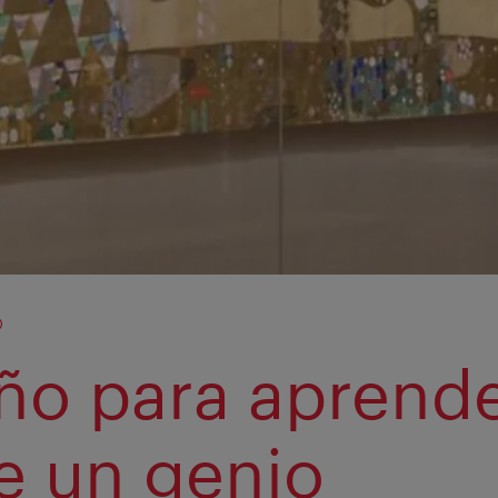
o
ño para aprend
e un genio