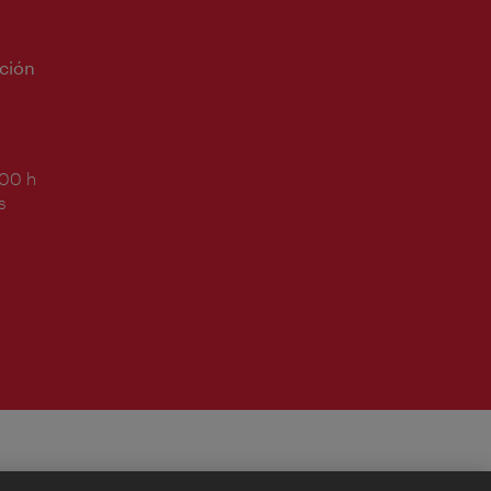
ción
:00 h
s