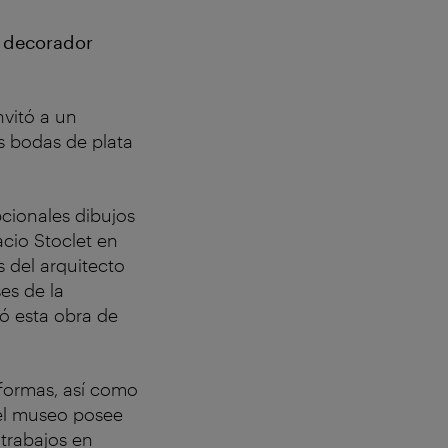
y decorador
nvitó a un
as bodas de plata
cionales dibujos
acio Stoclet en
s del arquitecto
es de la
ó esta obra de
 formas, así como
 el museo posee
 trabajos en