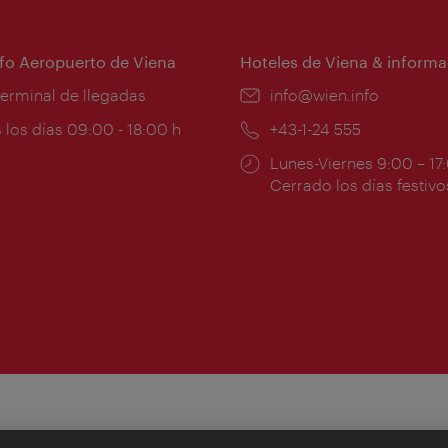
nfo Aeropuerto de Viena
Hoteles de Viena & informa
:
terminal de llegadas
e-
info@wien.info
mail:
ios
 los días 09:00 - 18:00 h
Teléfono:
+43-1-24 555
Horarios
Lunes-Viernes 9:00 – 17
ura:
de
Cerrado los días festivo
apertura: