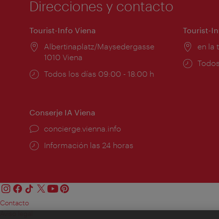
Direcciones y contacto
Tourist-Info Viena
Tourist-I
Lugar:
Albertinaplatz/Maysedergasse
Lugar
en la 
1010 Viena
Horar
Todos
Horarios
Todos los días 09:00 - 18:00 h
de
de
apert
apertura:
Conserje IA Viena
concierge.vienna.info
Información las 24 horas
Contacto
Aviso legal