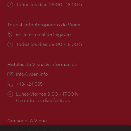
Horarios
Todos los días 09:00 - 18:00 h
de
apertura:
Tourist-Info Aeropuerto de Viena
Lugar:
en la terminal de llegadas
Horarios
Todos los días 09:00 - 18:00 h
de
apertura:
Hoteles de Viena & información
e-
info@wien.info
mail:
Teléfono:
+43-1-24 555
Horarios
Lunes-Viernes 9:00 – 17:00 h
de
Cerrado los días festivos
apertura:
Conserje IA Viena
concierge.vienna.info