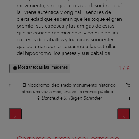
movimiento, sino que ahora se descubre aquí
la “Viena auténtica y original”: señores de
cierta edad que esperan que les toque el gran
premio, sus esposas y las amigas de éstas
que se concentran más en el vino que en las
carreras de caballos y los niños sonrientes
que aclaman con entusiasmo a las estrellas
del hipódromo: los jinetes y sus caballos.
de
Mostrar todas las imágenes
1
/
6
Bauer
El hipódromo, declarado monumento histórico,
Por la
atrae una vez a más, una vez a menos público.
–
bar
© Lichtfeld e.U. Jürgen Schindler
alqui
Carreras al trote y apuestas de