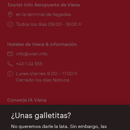
Tourist-Info Aeropuerto de Viena
Lugar:
en la terminal de llegadas
Horarios
Todos los días 09:00 - 18:00 h
de
apertura:
Hoteles de Viena & información
e-
info@wien.info
mail:
Teléfono:
+43-1-24 555
Horarios
Lunes-Viernes 9:00 – 17:00 h
de
Cerrado los días festivos
apertura:
Conserje IA Viena
concierge.vienna.info
¿Unas galletitas?
Información las 24 horas
No queremos darle la lata. Sin embargo, las