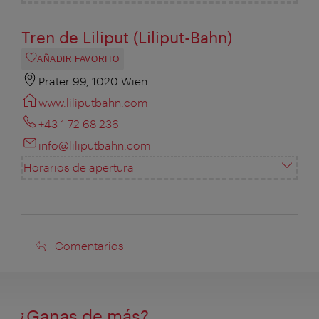
Tren de Liliput (Liliput-Bahn)
AÑADIR FAVORITO
Prater 99, 1020 Wien
www.liliputbahn.com
+43 1 72 68 236
info@liliputbahn.com
Horarios de apertura
Comentarios
Comentarios
¿Ganas de más?