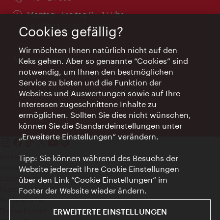
Öffnungszeiten:
Montag - Freitag 9 – 17 Uhr
Feiertags geschlossen
Cookies gefällig?
Wir möchten Ihnen natürlich nicht auf den
AI Concierge Wien
Keks gehen. Aber so genannte “Cookies” sind
notwendig, um Ihnen den bestmöglichen
Ort:
concierge.wien.info
Service zu bieten und die Funktion der
Öffnungszeiten:
Informationen rund um die Uhr
Websites und Auswertungen sowie auf Ihre
Interessen zugeschnittene Inhalte zu
ermöglichen. Sollten Sie dies nicht wünschen,
können Sie die Standardeinstellungen unter
„Erweiterte Einstellungen“ verändern.
Kontakt
Tipp: Sie können während des Besuchs der
Impressum
Website jederzeit Ihre Cookie Einstellungen
Datenschutz
über den Link “Cookie Einstellungen” im
Nutzungsbedingungen
Footer der Website wieder ändern.
Barrierefreiheit
Presse-Kontakt
ERWEITERTE EINSTELLUNGEN