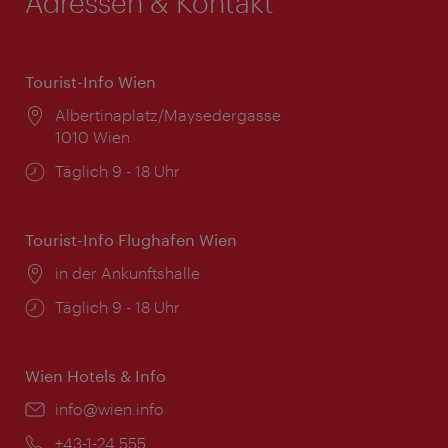
Adressen & Kontakt
Tourist-Info Wien
Ort:
Albertinaplatz/Maysedergasse
1010 Wien
Öffnungszeiten:
Täglich 9 - 18 Uhr
Tourist-Info Flughafen Wien
Ort:
in der Ankunftshalle
Öffnungszeiten:
Täglich 9 - 18 Uhr
Wien Hotels & Info
Email:
info@wien.info
Telefon:
+43-1-24 555