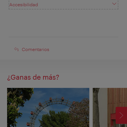
Accesibilidad
Comentarios
Comentarios
¿Ganas de más?
SI