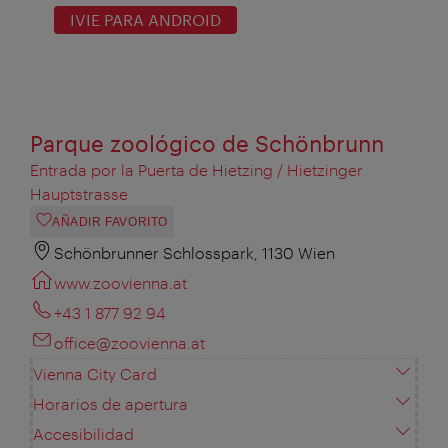
IVIE PARA ANDROID
Parque zoológico de Schönbrunn
Entrada por la Puerta de Hietzing / Hietzinger
Hauptstrasse
AÑADIR FAVORITO
Schönbrunner Schlosspark, 1130 Wien
www.zoovienna.at
+43 1 877 92 94
office@zoovienna.at
Vienna City Card
Horarios de apertura
Accesibilidad