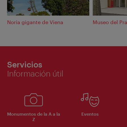
Noria gigante de Viena
Museo del Pra
Servicios
Información útil
Monumentos de la A a la
Eventos
Z