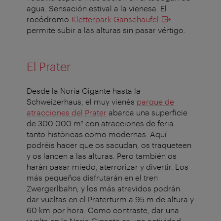
agua. Sensación estival a la vienesa. El
rocódromo
Kletterpark Gänsehäufel
permite subir a las alturas sin pasar vértigo.
El Prater
Desde la Noria Gigante hasta la
Schweizerhaus, el muy vienés
parque de
atracciones del Prater
abarca una superficie
de 300 000 m² con atracciones de feria
tanto históricas como modernas. Aquí
podréis hacer que os sacudan, os traqueteen
y os lancen a las alturas. Pero también os
harán pasar miedo, aterrorizar y divertir. Los
más pequeños disfrutarán en el tren
Zwergerlbahn, y los más atrevidos podrán
dar vueltas en el Praterturm a 95 m de altura y
60 km por hora. Como contraste, dar una
vuelta en la Noria Gigante es una actividad