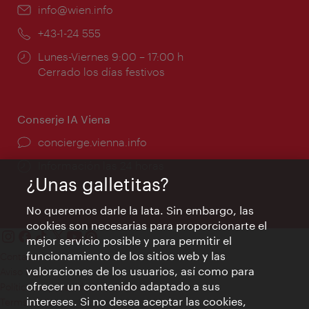
e-
info@wien.info
mail:
Teléfono:
+43-1-24 555
Horarios
Lunes-Viernes 9:00 – 17:00 h
de
Cerrado los días festivos
apertura:
Conserje IA Viena
concierge.vienna.info
Información las 24 horas
¿Unas galletitas?
No queremos darle la lata. Sin embargo, las
cookies son necesarias para proporcionarte el
mejor servicio posible y para permitir el
funcionamiento de los sitios web y las
Contacto
valoraciones de los usuarios, así como para
Aviso legal
ofrecer un contenido adaptado a sus
Política de privacidad de datos
intereses. Si no desea aceptar las cookies,
Terms of Use