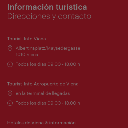
Información turística
Direcciones y contacto
Tourist-Info Viena
Lugar:
Albertinaplatz/Maysedergasse
1010 Viena
Horarios
Todos los días 09:00 - 18:00 h
de
apertura:
Tourist-Info Aeropuerto de Viena
Lugar:
en la terminal de llegadas
Horarios
Todos los días 09:00 - 18:00 h
de
apertura:
Hoteles de Viena & información