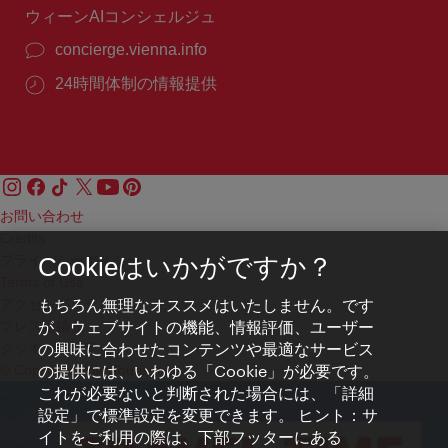
ウィーンAIコンシェルジュ
concierge.vienna.info
24時間体制の情報提供
お問い合わせ
Credits
プライバシーポリシー
Cookieはいかがですか？
Terms of Use
もちろん無理なオススメはいたしません。です
アクセシビリティ
が、ウェブサイトの機能、情報評価、ユーザー
プレス連絡先
の興味に合わせたコンテンツや最適なサービス
クッキーの設定
の提供には、いわゆる「Cookie」が必要です。
© Copyright WienTourismus
これが必要ないと判断された場合には、「詳細
設定」で標準設定を変更できます。 ヒント：サ
イトをご利用の際は、下部フッターにある