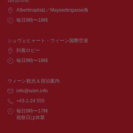
1区旧市街
場
Albertinaplatz／Maysedergasse角
所：
営
毎日9時〜18時
業
時
間：
シュヴェヒャート・ウィーン国際空港
場
到着ロビー
所：
営
毎日9時〜18時
業
時
間：
ウィーン観光＆宿泊案内
E
info@wien.info
メ
電
+43-1-24 555
ー
話
ル：
営
毎日9時〜17時
番
業
祝祭日は休業
号：
時
間：