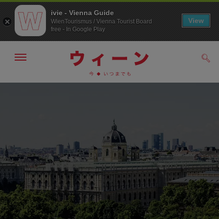
ivie - Vienna Guide
View
WienTourismus / Vienna Tourist Board
free - In Google Play
メ
検
ニ
索
ュ
メ
こ
す
ー
る
ニ
の
の
ュ
ペ
表
ー
ー
示・
非
へ
ジ
表
の
示
ト
ッ
プ
へ