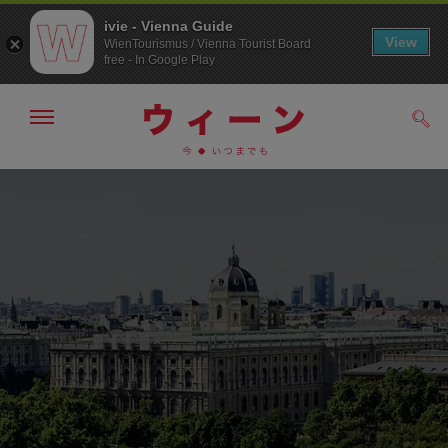
ivie - Vienna Guide
View
WienTourismus / Vienna Tourist Board
free - In Google Play
メ
検
ニ
索
ュ
メ
こ
す
ー
る
ニ
の
の
ュ
ペ
表
ー
ー
示・
非
へ
ジ
表
の
示
ト
ッ
プ
へ