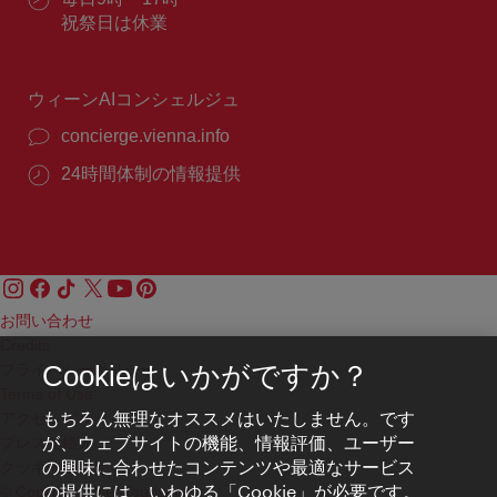
番
業
祝祭日は休業
号：
時
間：
ウィーンAIコンシェルジュ
concierge.vienna.info
24時間体制の情報提供
お問い合わせ
Credits
プライバシーポリシー
Cookieはいかがですか？
Terms of Use
もちろん無理なオススメはいたしません。です
アクセシビリティ
が、ウェブサイトの機能、情報評価、ユーザー
プレス連絡先
の興味に合わせたコンテンツや最適なサービス
クッキーの設定
の提供には、いわゆる「Cookie」が必要です。
© Copyright WienTourismus