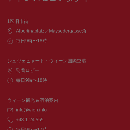
1区旧市街
場
Albertinaplatz／Maysedergasse角
所：
営
毎日9時〜18時
業
時
間：
シュヴェヒャート・ウィーン国際空港
場
到着ロビー
所：
営
毎日9時〜18時
業
時
間：
ウィーン観光＆宿泊案内
E
info@wien.info
メ
電
+43-1-24 555
ー
話
ル：
営
毎日9時〜17時