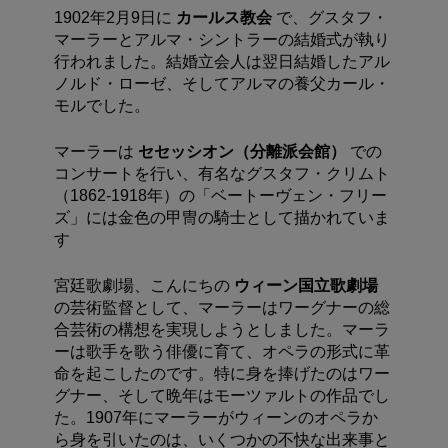
1902年2月9日に
カールス教会
で、グスタフ・
マーラーとアルマ・シントラーの結婚式が執り
行われました。結婚立会人は翌日結婚したアル
ノルド・ローゼ、そしてアルマの養父カール・
モルでした。
マーラーは
セセッシオン（分離派会館）
での
コンサートを行い、有名なグスタフ・クリムト
（1862-1918年）の「ベートーヴェン・フリー
ズ」には金色の甲冑の騎士として描かれていま
す
宮廷歌劇場、こんにちの
ウィーン国立歌劇場
の芸術監督として、マーラーはワーグナーの総
合芸術の構想を実現しようとしました。マーラ
ーは歌手を歌う俳優に育て、オペラの形式に革
命を起こしたのです。特に身を捧げたのはワー
グナー、そして晩年はモーツァルトの作品でし
た。1907年にマーラーがウィーンのオペラか
ら身を引いたのは、いくつかの不快な出来事と