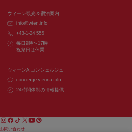
時
間：
ウィーン観光＆宿泊案内
E
info@wien.info
メ
電
+43-1-24 555
ー
話
ル：
営
毎日9時〜17時
番
業
祝祭日は休業
号：
時
間：
ウィーンAIコンシェルジュ
concierge.vienna.info
24時間体制の情報提供
お問い合わせ