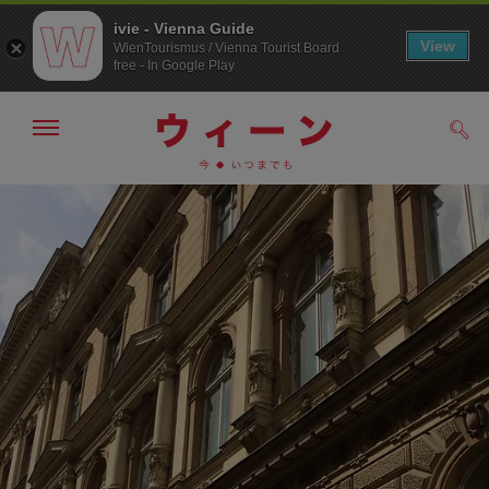
ivie - Vienna Guide
View
WienTourismus / Vienna Tourist Board
free - In Google Play
メ
検
ニ
索
ュ
メ
こ
す
ー
る
ニ
の
の
ュ
ペ
表
ー
ー
示・
非
へ
ジ
表
の
示
ト
ッ
プ
へ