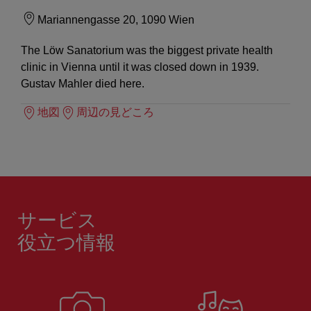
Mariannengasse 20, 1090 Wien
The Löw Sanatorium was the biggest private health
clinic in Vienna until it was closed down in 1939.
Gustav Mahler died here.
地図
周辺の見どころ
サービス
役立つ情報