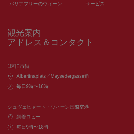
バリアフリーのウィーン
サービス
観光案内
アドレス＆コンタクト
1区旧市街
場
Albertinaplatz／Maysedergasse角
所：
営
毎日9時〜18時
業
時
間：
シュヴェヒャート・ウィーン国際空港
場
到着ロビー
所：
営
毎日9時〜18時
業