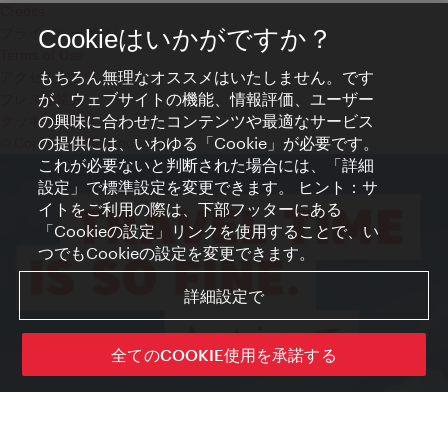
Credits
プライバシーポリシー
Cookieはいかがですか？
Terms of Use
もちろん無理なオススメはいたしません。です
アクセシビリティ
が、ウェブサイトの機能、情報評価、ユーザー
プレス連絡先
の興味に合わせたコンテンツや最適なサービス
クッキーの設定
の提供には、いわゆる「Cookie」が必要です。
© Copyright WienTourismus
これが必要ないと判断された場合には、「詳細
設定」で標準設定を変更できます。 ヒント：サ
イトをご利用の際は、下部フッターにある
「Cookieの設定」リンクを使用することで、い
つでもCookieの設定を変更できます。
詳細設定で
全てのCOOKIE使用を承諾する