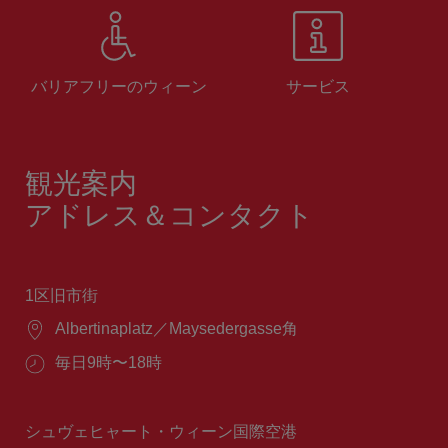
バリアフリーのウィーン
サービス
観光案内
アドレス＆コンタクト
1区旧市街
場
Albertinaplatz／Maysedergasse角
所：
営
毎日9時〜18時
業
時
間：
シュヴェヒャート・ウィーン国際空港