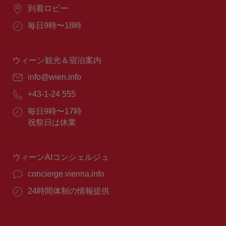
場
到着ロビー
所：
営
毎日9時〜18時
業
時
間：
ウィーン観光＆宿泊案内
E
info@wien.info
メ
電
+43-1-24 555
ー
話
ル：
営
毎日9時〜17時
番
業
祝祭日は休業
号：
時
間：
ウィーンAIコンシェルジュ
concierge.vienna.info
24時間体制の情報提供