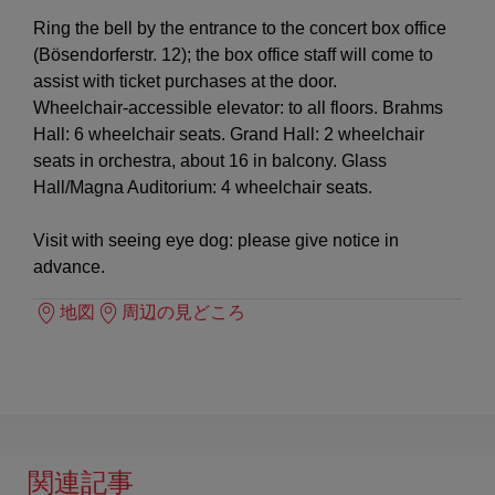
Ring the bell by the entrance to the concert box office
(Bösendorferstr. 12); the box office staff will come to
assist with ticket purchases at the door.
Wheelchair-accessible elevator: to all floors. Brahms
Hall: 6 wheelchair seats. Grand Hall: 2 wheelchair
seats in orchestra, about 16 in balcony. Glass
Hall/Magna Auditorium: 4 wheelchair seats.
Visit with seeing eye dog: please give notice in
advance.
地図
周辺の見どころ
関連記事