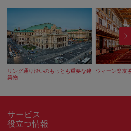
進
む
リング通り沿いのもっとも重要な建
ウィーン楽友
築物
サービス
役立つ情報