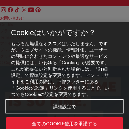
お問い合わせ
Credits
プライバシーポリシー
Cookieはいかがですか？
Terms of Use
もちろん無理なオススメはいたしません。です
アクセシビリティ
が、ウェブサイトの機能、情報評価、ユーザー
プレス連絡先
の興味に合わせたコンテンツや最適なサービス
クッキーの設定
の提供には、いわゆる「Cookie」が必要です。
© Copyright WienTourismus
これが必要ないと判断された場合には、「詳細
設定」で標準設定を変更できます。 ヒント：サ
イトをご利用の際は、下部フッターにある
「Cookieの設定」リンクを使用することで、い
つでもCookieの設定を変更できます。
詳細設定で
全てのCOOKIE使用を承諾する