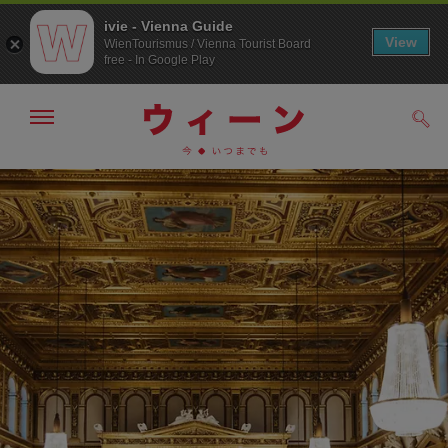
ivie - Vienna Guide
View
WienTourismus / Vienna Tourist Board
free - In Google Play
メ
検
ニ
索
ュ
メ
こ
す
ー
る
ニ
の
の
ュ
ペ
表
ー
ー
示・
非
へ
ジ
表
の
示
ト
ッ
プ
へ