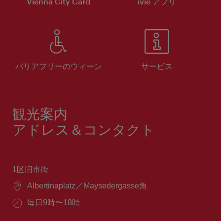
Vienna City Card
ivie アプリ
バリアフリーのウィーン
サービス
観光案内
アドレス＆コンタクト
1区旧市街
場
Albertinaplatz／Maysedergasse角
所：
営
毎日9時〜18時
業