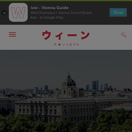
ivie - Vienna Guide
View
WienTourismus / Vienna Tourist Board
free - In Google Play
メ
検
ニ
索
ュ
メ
こ
す
ー
る
ニ
の
の
ュ
ペ
表
ー
ー
示・
非
へ
ジ
表
の
示
ト
ッ
プ
へ