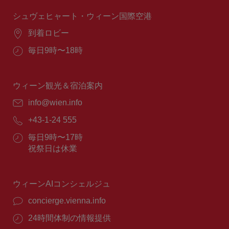
時
間：
シュヴェヒャート・ウィーン国際空港
場
到着ロビー
所：
営
毎日9時〜18時
業
時
間：
ウィーン観光＆宿泊案内
E
info@wien.info
メ
電
+43-1-24 555
ー
話
ル：
営
毎日9時〜17時
番
業
祝祭日は休業
号：
時
間：
ウィーンAIコンシェルジュ
concierge.vienna.info
24時間体制の情報提供