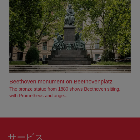
Beethoven monument on Beethovenplatz
The bronze statue from 1880 shows Beethoven sitting,
with Prometheus and ange...
サービス