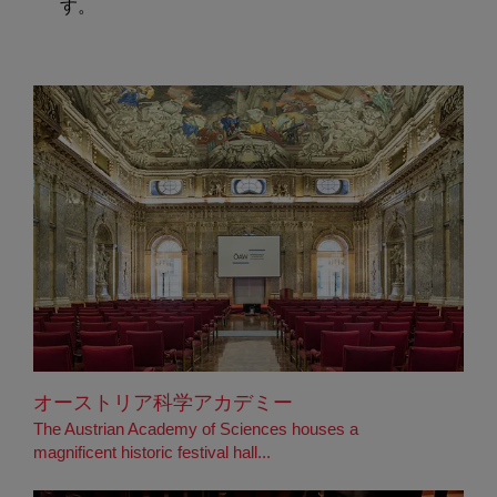
す。
オーストリア科学アカデミー
The Austrian Academy of Sciences houses a
magnificent historic festival hall...