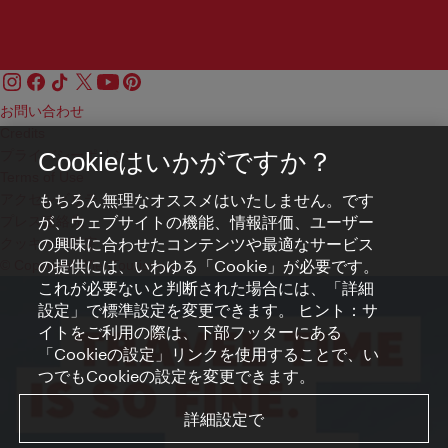
お問い合わせ
Credits
プライバシーポリシー
Cookieはいかがですか？
Terms of Use
もちろん無理なオススメはいたしません。です
アクセシビリティ
が、ウェブサイトの機能、情報評価、ユーザー
プレス連絡先
の興味に合わせたコンテンツや最適なサービス
クッキーの設定
の提供には、いわゆる「Cookie」が必要です。
© Copyright WienTourismus
これが必要ないと判断された場合には、「詳細
設定」で標準設定を変更できます。 ヒント：サ
イトをご利用の際は、下部フッターにある
「Cookieの設定」リンクを使用することで、い
つでもCookieの設定を変更できます。
詳細設定で