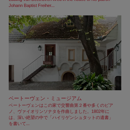
Johann Baptist Freiher...
ベートーヴェン・ミュージアム
ベートーヴェンはこの家で交響曲第２番や多くのピア
ノ、ヴァイオリンソナタを作曲しました。1802年に
は、深い絶望の中で「ハイリゲンシュタットの遺書」
を書いて...