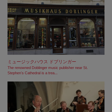
ミュージックハウス ドブリンガー
The renowned Doblinger music publisher near St.
Stephen's Cathedral is a trea...