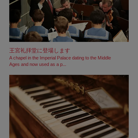
王宮礼拝堂に登場します
A chapel in the Imperial Palace dating to the Middle
Ages and now used as a p...