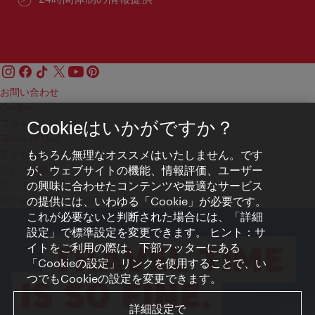
お問い合わせ
Credits
プライバシーポリシー
Cookieはいかがですか？
Terms of Use
もちろん無理なオススメはいたしません。です
アクセシビリティ
が、ウェブサイトの機能、情報評価、ユーザー
プレス連絡先
の興味に合わせたコンテンツや最適なサービス
クッキーの設定
の提供には、いわゆる「Cookie」が必要です。
© Copyright WienTourismus
これが必要ないと判断された場合には、「詳細
設定」で標準設定を変更できます。 ヒント：サ
イトをご利用の際は、下部フッターにある
「Cookieの設定」リンクを使用することで、い
つでもCookieの設定を変更できます。
詳細設定で