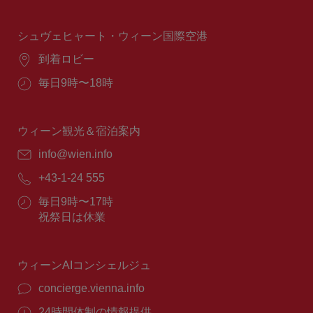
業
時
間：
シュヴェヒャート・ウィーン国際空港
場
到着ロビー
所：
営
毎日9時〜18時
業
時
間：
ウィーン観光＆宿泊案内
E
info@wien.info
メ
電
+43-1-24 555
ー
話
ル：
営
毎日9時〜17時
番
業
祝祭日は休業
号：
時
間：
ウィーンAIコンシェルジュ
concierge.vienna.info
24時間体制の情報提供