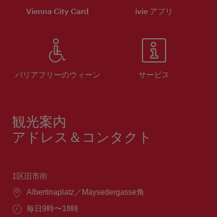
Vienna City Card
ivie アプリ
バリアフリーのウィーン
サービス
観光案内
アドレス＆コンタクト
1区旧市街
場
Albertinaplatz／Maysedergasse角
所：
営
毎日9時〜18時