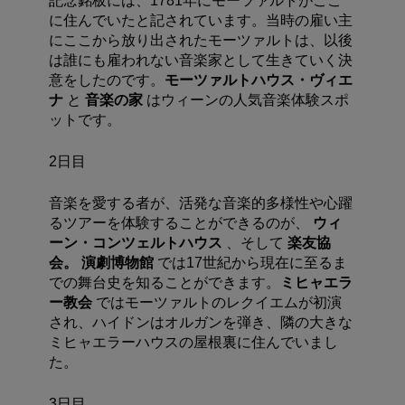
記念銘板には、1781年にモーツァルトがここ
に住んでいたと記されています。当時の雇い主
にここから放り出されたモーツァルトは、以後
は誰にも雇われない音楽家として生きていく決
意をしたのです。
モーツァルトハウス・ヴィエ
ナ
と
音楽の家
はウィーンの人気音楽体験スポ
ットです。
2日目
音楽を愛する者が、活発な音楽的多様性や心躍
るツアーを体験することができるのが、
ウィ
ーン・コンツェルトハウス
、そして
楽友協
会
。
演劇博物館
では17世紀から現在に至るま
での舞台史を知ることができます。
ミヒャエラ
ー教会
ではモーツァルトのレクイエムが初演
され、ハイドンはオルガンを弾き、隣の大きな
ミヒャエラーハウスの屋根裏に住んでいまし
た。
3日目