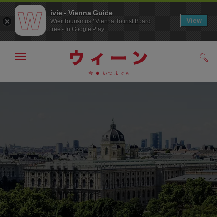
ivie - Vienna Guide
View
WienTourismus / Vienna Tourist Board
free - In Google Play
メ
検
ニ
索
ュ
メ
こ
す
ー
る
ニ
の
の
ュ
ペ
表
ー
ー
示・
非
へ
ジ
表
の
示
ト
ッ
プ
へ