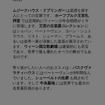
ムジークハウス・ドブリンガー
は楽譜を探す
人にとっての宝庫です。
ホーフブルク王宮礼
拝堂
では定期的にウィーン少年合唱団がミサ
に登場します。
王宮の古楽器コレクション
に
はショパン、ベートーヴェン、ヨハン・シュト
ラウス、リスト、シューマン、ブラームス、あ
るいは皇帝一家が演奏した楽器が展示されてい
ます。
ウィーン国立歌劇場
は建築的にも至宝
であり、世界で最も優れたオペラの舞台でもあ
るのです。
寄り道がしたい人へのおススメは：
パスクヴァ
ラティハウス
にはベートーヴェンが8年間住ん
でいました。
シューベルトの生家
も残されて
います。そして
中央墓地
には世界でも最大の
名誉墓区画があります。