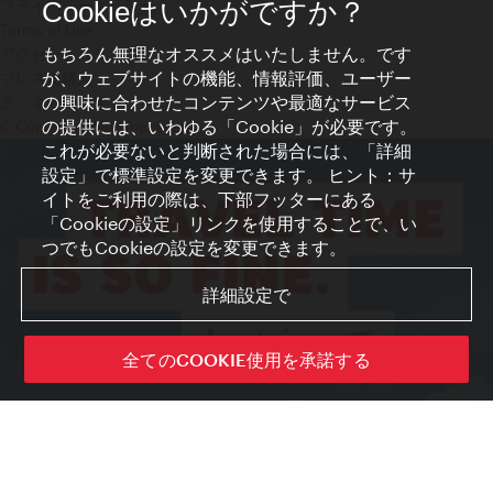
プライバシーポリシー
Cookieはいかがですか？
Terms of Use
もちろん無理なオススメはいたしません。です
アクセシビリティ
が、ウェブサイトの機能、情報評価、ユーザー
プレス連絡先
の興味に合わせたコンテンツや最適なサービス
クッキーの設定
の提供には、いわゆる「Cookie」が必要です。
© Copyright WienTourismus
これが必要ないと判断された場合には、「詳細
設定」で標準設定を変更できます。 ヒント：サ
イトをご利用の際は、下部フッターにある
「Cookieの設定」リンクを使用することで、い
つでもCookieの設定を変更できます。
詳細設定で
全てのCOOKIE使用を承諾する