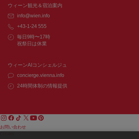
間：
ウィーン観光＆宿泊案内
E
info@wien.info
メ
電
+43-1-24 555
ー
話
ル：
営
毎日9時〜17時
番
業
祝祭日は休業
号：
時
間：
ウィーンAIコンシェルジュ
concierge.vienna.info
24時間体制の情報提供
お問い合わせ
Credits