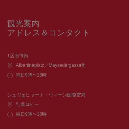
観光案内
アドレス＆コンタクト
1区旧市街
場
Albertinaplatz／Maysedergasse角
所：
営
毎日9時〜18時
業
時
間：
シュヴェヒャート・ウィーン国際空港
場
到着ロビー
所：
営
毎日9時〜18時
業
時