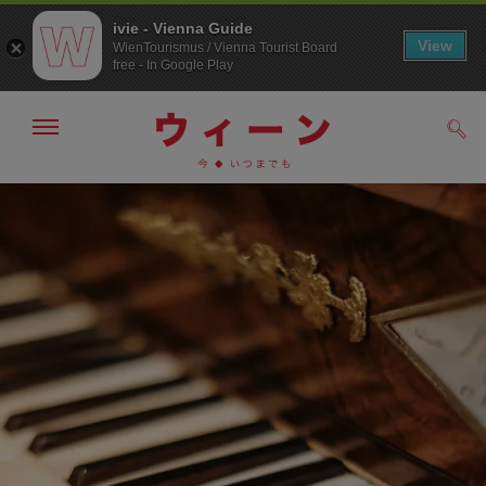
ivie - Vienna Guide
View
WienTourismus / Vienna Tourist Board
free - In Google Play
メ
検
ニ
索
ュ
メ
こ
す
ー
る
ニ
の
の
ュ
ペ
表
ー
ー
示・
非
へ
ジ
表
の
示
ト
ッ
プ
へ