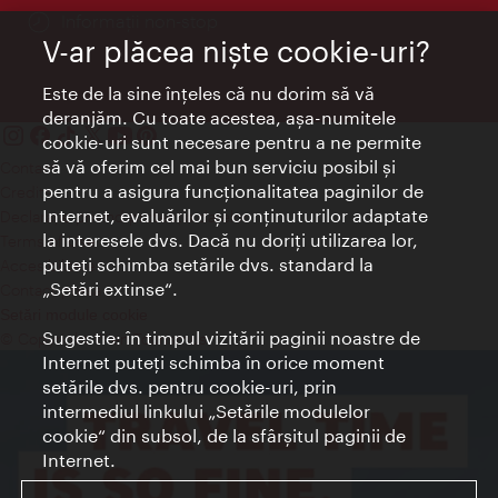
Informații non-stop
V-ar plăcea nişte cookie-uri?
Este de la sine înţeles că nu dorim să vă
deranjăm. Cu toate acestea, aşa-numitele
cookie-uri sunt necesare pentru a ne permite
să vă oferim cel mai bun serviciu posibil şi
Contact
pentru a asigura funcţionalitatea paginilor de
Credits
Internet, evaluărilor şi conţinuturilor adaptate
Declaraţie privind protecţia datelor
la interesele dvs. Dacă nu doriţi utilizarea lor,
Terms of Use
puteţi schimba setările dvs. standard la
Accesibilitate
„Setări extinse“.
Contact presa
Setări module cookie
Sugestie: în timpul vizitării paginii noastre de
© Copyright Wien Tourismus
Internet puteţi schimba în orice moment
setările dvs. pentru cookie-uri, prin
intermediul linkului „Setările modulelor
cookie“ din subsol, de la sfârşitul paginii de
Internet.