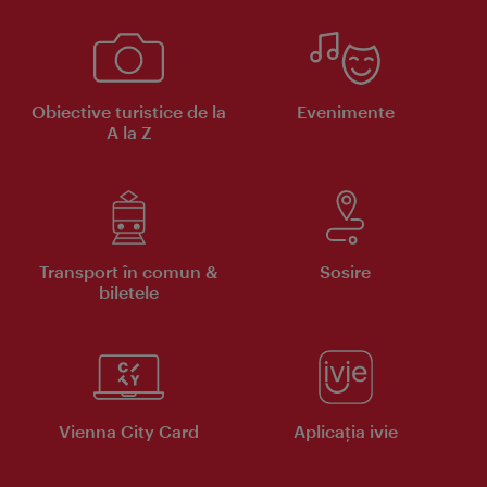
Obiective turistice de la
Evenimente
A la Z
Transport în comun &
Sosire
biletele
Vienna City Card
Aplicaţia ivie