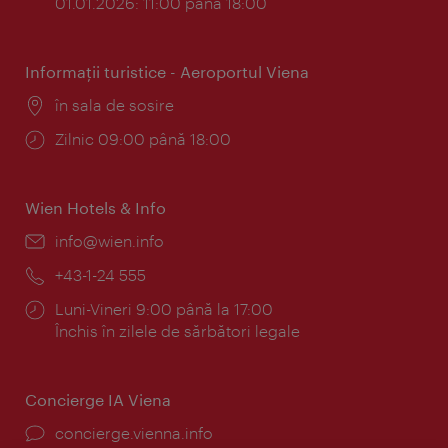
01.01.2026: 11:00 până 18:00
Informaţii turistice - Aeroportul Viena
Locul:
în sala de sosire
Program:
Zilnic 09:00 până 18:00
Wien Hotels & Info
E-
info@wien.info
mail:
Telefon:
+43-1-24 555
Program:
Luni-Vineri 9:00 până la 17:00
Închis în zilele de sărbători legale
Concierge IA Viena
concierge.vienna.info