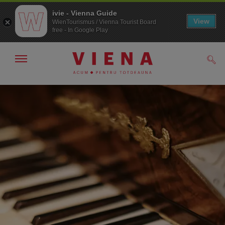
ivie - Vienna Guide
View
WienTourismus / Vienna Tourist Board
free - In Google Play
Arată/ascunde
Căut
navigarea
Către
Către
navigare
texte