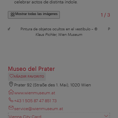
celebrar actos de distinta índole.
de
Mostrar todas las imágenes
1
/
3
© Olaf
Pintura de objetos ocultos en el vestíbulo
–
©
Pintu
Klaus Pichler, Wien Museum
Museo del Prater
AÑADIR FAVORITO
Prater 92 (Straße des 1. Mai), 1020 Wien
www.wienmuseum.at
+43 1 505 87 47 851 73
service@wienmuseum.at
Vienna City Card