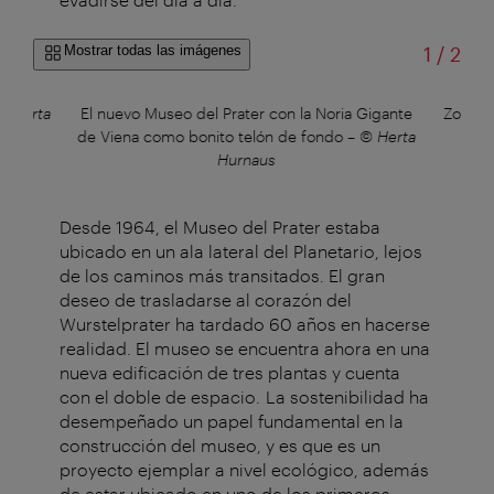
de
Mostrar todas las imágenes
1
/
2
© Herta
El nuevo Museo del Prater con la Noria Gigante
Zona de
de Viena como bonito telón de fondo
–
© Herta
Hurnaus
Desde 1964, el Museo del Prater estaba
ubicado en un ala lateral del Planetario, lejos
de los caminos más transitados. El gran
deseo de trasladarse al corazón del
Wurstelprater ha tardado 60 años en hacerse
realidad. El museo se encuentra ahora en una
nueva edificación de tres plantas y cuenta
con el doble de espacio. La sostenibilidad ha
desempeñado un papel fundamental en la
construcción del museo, y es que es un
proyecto ejemplar a nivel ecológico, además
de estar ubicado en uno de los primeros