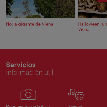
Noria gigante de Viena
Halloween: un
Viena
Servicios
Información útil
Monumentos de la A a la
Eventos