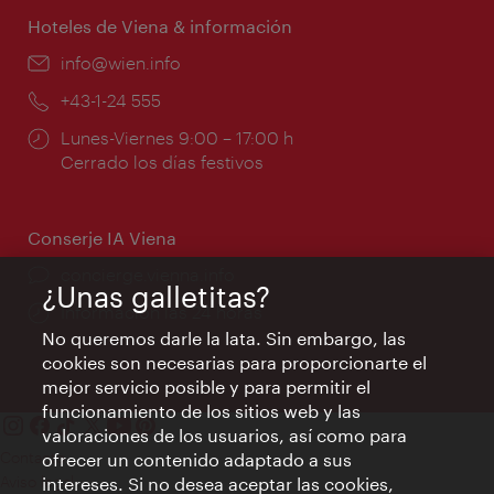
Hoteles de Viena & información
e-
info@wien.info
mail:
Teléfono:
+43-1-24 555
Horarios
Lunes-Viernes 9:00 – 17:00 h
de
Cerrado los días festivos
apertura:
Conserje IA Viena
concierge.vienna.info
¿Unas galletitas?
Información las 24 horas
No queremos darle la lata. Sin embargo, las
cookies son necesarias para proporcionarte el
mejor servicio posible y para permitir el
funcionamiento de los sitios web y las
valoraciones de los usuarios, así como para
Contacto
ofrecer un contenido adaptado a sus
Aviso legal
intereses. Si no desea aceptar las cookies,