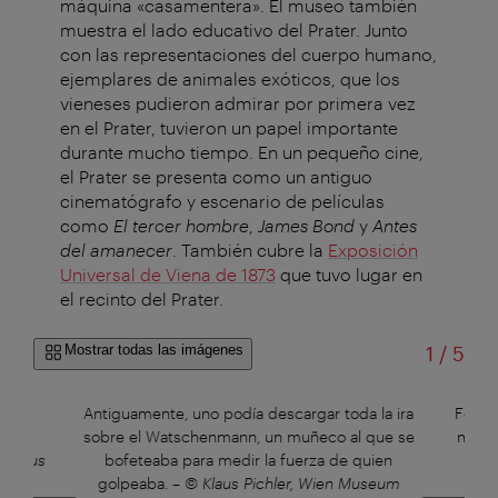
máquina «casamentera». El museo también
muestra el lado educativo del Prater. Junto
con las representaciones del cuerpo humano,
ejemplares de animales exóticos, que los
vieneses pudieron admirar por primera vez
en el Prater, tuvieron un papel importante
durante mucho tiempo. En un pequeño cine,
el Prater se presenta como un antiguo
cinematógrafo y escenario de películas
como
El tercer hombre
,
James Bond
y
Antes
del amanecer
. También cubre la
Exposición
Universal de Viena de 1873
que tuvo lugar en
el recinto del Prater.
de
Mostrar todas las imágenes
1
/
5
icos
Antiguamente, uno podía descargar toda la ira
Fortun
 de
sobre el Watschenmann, un muñeco al que se
mismo
 Klaus
bofeteaba para medir la fuerza de quien
golpeaba.
–
© Klaus Pichler, Wien Museum