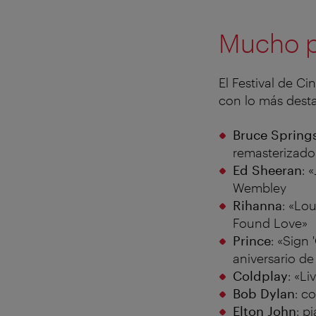
Mucho 
El Festival de 
con lo más dest
Bruce Spring
remasterizado
Ed Sheeran
: 
Wembley
Rihanna
: «Lo
Found Love»
Prince
: «Sign
aniversario d
Coldplay
: «L
Bob Dylan
: c
Elton John
: p