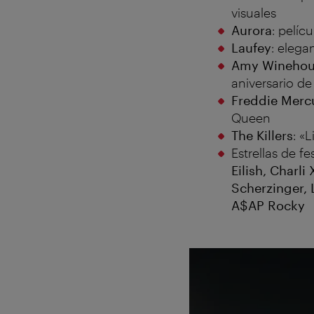
visuales
Aurora
: pelíc
Laufey
: elega
Amy Winehou
aniversario de
Freddie Merc
Queen
The Killers
: «
Estrellas de f
Eilish, Charl
Scherzinger, 
A$AP Rocky