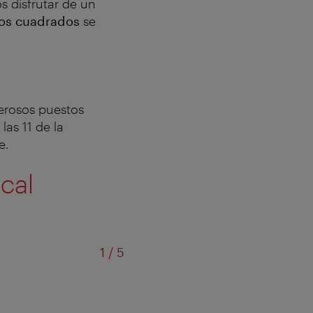
 disfrutar de un
ros cuadrados
se
erosos puestos
as 11 de la
e.
cal
de
1
/
5