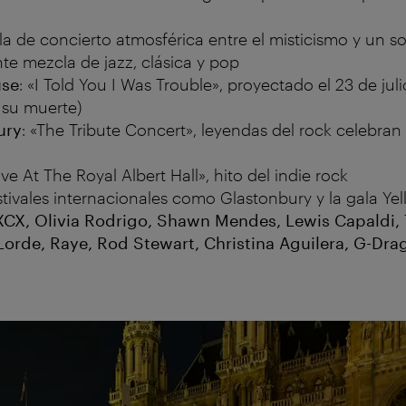
ula de concierto atmosférica entre el misticismo y un s
nte mezcla de jazz, clásica y pop
se
: «I Told You I Was Trouble», proyectado el 23 de julio
 su muerte)
ury
: «The Tribute Concert», leyendas del rock celebran
Live At The Royal Albert Hall», hito del indie rock
estivales internacionales como Glastonbury y la gala Ye
i XCX, Olivia Rodrigo, Shawn Mendes, Lewis Capaldi, 
Lorde, Raye, Rod Stewart, Christina Aguilera, G-Drag