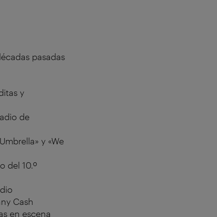
 décadas pasadas
itas y
tadio de
«Umbrella» y «We
o del 10.º
adio
hnny Cash
tas en escena