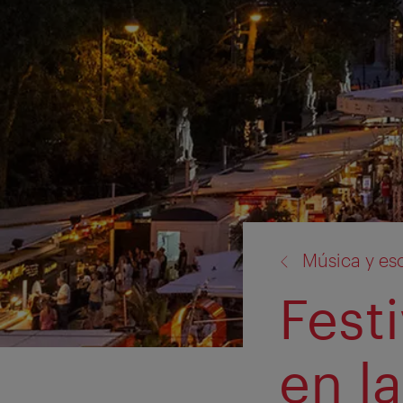
volver
Música y es
a:
Fest
en l