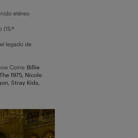
onido etéreo
 (15.º
 el legado de
llow Coins:
Billie
The 1975, Nicole
on, Stray Kids,