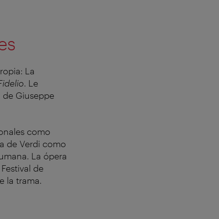
es
opia: La
Fidelio
. Le
o
de Giuseppe
ionales como
ía de Verdi como
humana. La ópera
Festival de
e la trama.