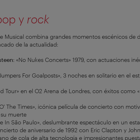
pop y
rock
Cine Musical combina grandes momentos escénicos de
acado de la actualidad:
steen
: «No Nukes Concerts» 1979, con actuaciones inéd
«Jumpers For Goalposts», 3 noches en solitario en el es
ud Tour» en el O2 Arena de Londres, con éxitos como 
 'O' The Times», icónica película de concierto con motiv
e su muerte
ive In São Paulo», deslumbrante espectáculo en un est
oncierto de aniversario de 1992 con Eric Clapton y Jo
iano de cola de alta tecnología e impresionantes pues