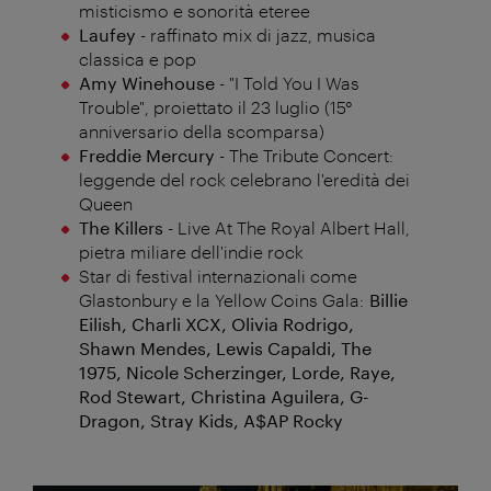
misticismo e sonorità eteree
Laufey
- raffinato mix di jazz, musica
classica e pop
Amy Winehouse
- "I Told You I Was
Trouble", proiettato il 23 luglio (15°
anniversario della scomparsa)
Freddie Mercury
- The Tribute Concert:
leggende del rock celebrano l'eredità dei
Queen
The Killers
- Live At The Royal Albert Hall,
pietra miliare dell'indie rock
Star di festival internazionali come
Glastonbury e la Yellow Coins Gala:
Billie
Eilish, Charli XCX, Olivia Rodrigo,
Shawn Mendes, Lewis Capaldi, The
1975, Nicole Scherzinger, Lorde, Raye,
Rod Stewart, Christina Aguilera, G-
Dragon, Stray Kids, A$AP Rocky