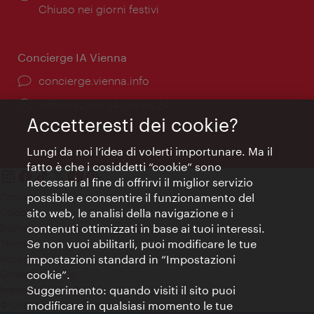
di
Chiuso nei giorni festivi
apertura:
Concierge IA Vienna
Ort:
concierge.vienna.info
Öffnungszeiten:
Informazioni 24 ore su 24
Accetteresti dei cookie?
Lungi da noi l’idea di volerti importunare. Ma il
fatto è che i cosiddetti “cookie” sono
necessari al fine di offrirvi il miglior servizio
Contatti
possibile e consentire il funzionamento del
Colophon
sito web, le analisi della navigazione e i
Dichiarazione sulla protezione dei dati
contenuti ottimizzati in base ai tuoi interessi.
Terms of Use
Se non vuoi abilitarli, puoi modificare le tue
Accessibilità
impostazioni standard in “Impostazioni
Contatto stampa
cookie”.
Suggerimento: quando visiti il sito puoi
Impostazioni cookie
© Copyright WienTourismus
modificare in qualsiasi momento le tue