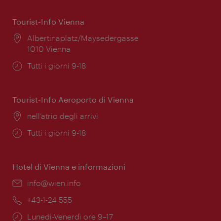
Tourist-Info Vienna
Posizione:
Albertinaplatz/Maysedergasse
1010 Vienna
Orari
Tutti i giorni 9-18
di
apertura:
Tourist-Info Aeroporto di Vienna
Posizione:
nell’atrio degli arrivi
Orari
Tutti i giorni 9-18
di
apertura:
Hotel di Vienna e informazioni
Email:
info@wien.info
Telefono:
+43-1-24 555
Orari
Lunedì-Venerdì ore 9–17