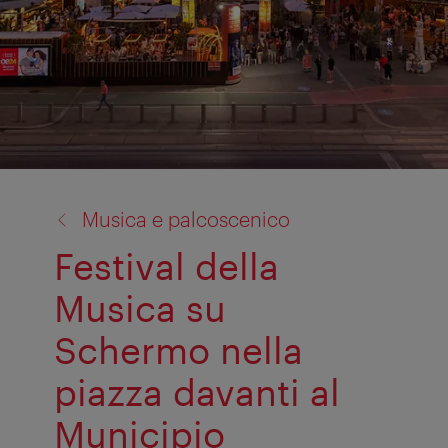
torna
Musica e palcoscenico
a:
Festival della
Musica su
Schermo nella
piazza davanti al
Municipio