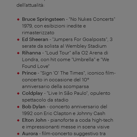
dell’attualità:
Bruce Springsteen
- "No Nukes Concerts"
1979, con esibizioni inedite e
rimasterizzato
Ed Sheeran
- "Jumpers For Goalposts", 3
serate da solista al Wembley Stadium
Rihanna
- "Loud Tour" alla O2 Arena di
Londra, con hit come "Umbrella" e "We
Found Love"
Prince
- "Sign 'O' The Times", iconico film-
concerto in occasione del 10°
anniversario della scomparsa
Coldplay
- "Live In São Paulo", opulento
spettacolo da stadio
Bob Dylan
- concerto anniversario del
1992 con Eric Clapton e Johnny Cash
Elton John
- pianoforte a coda high-tech
e impressionanti messe in scena visive
Aurora
- film-concerto suggestivo tra