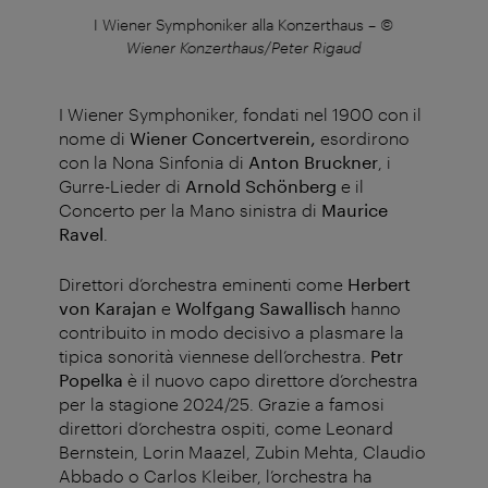
I Wiener Symphoniker alla Konzerthaus
–
©
Wiener Konzerthaus/Peter Rigaud
I Wiener Symphoniker, fondati nel 1900 con il
nome di
Wiener Concertverein,
esordirono
con la Nona Sinfonia di
Anton Bruckner
, i
Gurre-Lieder di
Arnold
Schönberg
e il
Concerto per la Mano sinistra di
Maurice
Ravel
.
Direttori d’orchestra eminenti come
Herbert
von Karajan
e
Wolfgang Sawallisch
hanno
contribuito in modo decisivo a plasmare la
tipica sonorità viennese dell’orchestra.
Petr
Popelka
è il nuovo capo direttore d’orchestra
per la stagione 2024/25. Grazie a famosi
direttori d’orchestra ospiti, come Leonard
Bernstein, Lorin Maazel, Zubin Mehta, Claudio
Abbado o Carlos Kleiber, l’orchestra ha