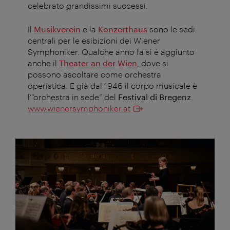
celebrato grandissimi successi.
Il
Musikverein
e la
Konzerthaus
sono le sedi
centrali per le esibizioni dei Wiener
Symphoniker. Qualche anno fa si è aggiunto
anche il
Theater an der Wien
, dove si
possono ascoltare come orchestra
operistica. E già dal 1946 il corpo musicale è
l’”orchestra in sede” del
Festival di Bregenz
.
www.wienersymphoniker.at