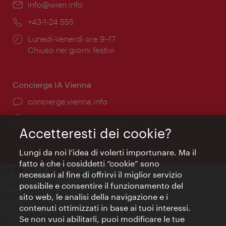
Email:
info@wien.info
Telefono:
+43-1-24 555
Orari
Lunedì-Venerdì ore 9–17
di
Chiuso nei giorni festivi
apertura:
Concierge IA Vienna
Ort:
concierge.vienna.info
Öffnungszeiten:
Informazioni 24 ore su 24
Accetteresti dei cookie?
Lungi da noi l’idea di volerti importunare. Ma il
fatto è che i cosiddetti “cookie” sono
necessari al fine di offrirvi il miglior servizio
Contatti
possibile e consentire il funzionamento del
Colophon
sito web, le analisi della navigazione e i
Dichiarazione sulla protezione dei dati
contenuti ottimizzati in base ai tuoi interessi.
Terms of Use
Se non vuoi abilitarli, puoi modificare le tue