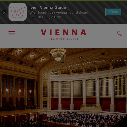
ivie - Vienna Guide
View
WienTourismus / Vienna Tourist Board
free - In Google Play
Mostra/nascondi
Cerc
navigazione
Alla
Al
navigazione
contenuto