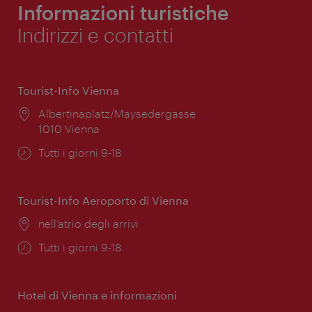
Informazioni turistiche
Indirizzi e contatti
Tourist-Info Vienna
Posizione:
Albertinaplatz/Maysedergasse
1010 Vienna
Orari
Tutti i giorni 9-18
di
apertura:
Tourist-Info Aeroporto di Vienna
Posizione:
nell’atrio degli arrivi
Orari
Tutti i giorni 9-18
di
apertura:
Hotel di Vienna e informazioni