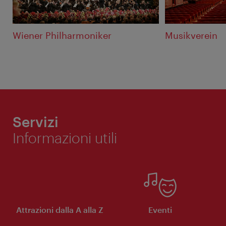
Wiener Philharmoniker
Musikverein
Servizi
Informazioni utili
Attrazioni dalla A alla Z
Eventi