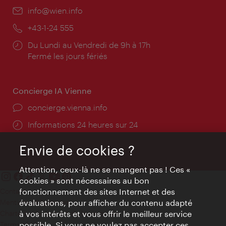
E-
info@wien.info
mail:
Téléphone:
+43-1-24 555
Horaires
Du Lundi au Vendredi de 9h à 17h
d'ouverture:
Fermé les jours fériés
Concierge IA Vienne
Ort:
concierge.vienna.info
Öffnungszeiten:
Informations 24 heures sur 24
Envie de cookies ?
Attention, ceux-là ne se mangent pas ! Ces «
cookies » sont nécessaires au bon
Contact
fonctionnement des sites Internet et des
Mentions obligatoires
évaluations, pour afficher du contenu adapté
Charte sur le respect de la vie privée
à vos intérêts et vous offrir le meilleur service
Terms of Use
possible. Si vous ne voulez pas accepter ces