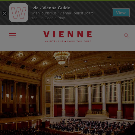
ivie - Vienna Guide
View
WienTourismus / Vienna Tourist Board
free - In Google Play
Afficher
Rech
/
masquer
la
Navigation
Contenu
navigation