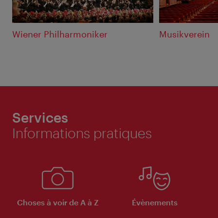
Wiener Philharmoniker
Musikverein
Services
Informations pratiques
Choses à voir de A à Z
Évènements