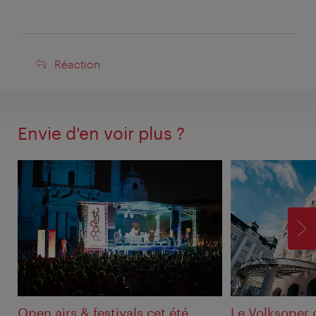
Réaction
Réaction
Envie d'en voir plus ?
SU
Open airs & festivals cet été
Le Volksoper 