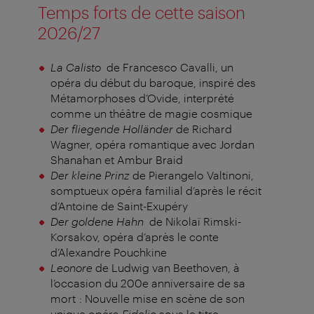
Temps forts de cette saison
2026/27
La Calisto
de Francesco Cavalli, un
opéra du début du baroque, inspiré des
Métamorphoses d’Ovide, interprété
comme un théâtre de magie cosmique
Der fliegende Holländer
de Richard
Wagner, opéra romantique avec Jordan
Shanahan et Ambur Braid
Der kleine Prinz
de Pierangelo Valtinoni,
somptueux opéra familial d’après le récit
d’Antoine de Saint-Exupéry
Der goldene Hahn
de Nikolaï Rimski-
Korsakov, opéra d’après le conte
d’Alexandre Pouchkine
Leonore
de Ludwig van Beethoven, à
l’occasion du 200e anniversaire de sa
mort : Nouvelle mise en scène de son
unique opéra
Fidelio
sous le titre