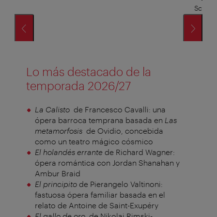
Schika
flau
Lo más destacado de la
temporada 2026/27
La Calisto
de Francesco Cavalli: una
ópera barroca temprana basada en
Las
metamorfosis
de Ovidio, concebida
como un teatro mágico cósmico
El holandés errante
de Richard Wagner:
ópera romántica con Jordan Shanahan y
Ambur Braid
El principito
de Pierangelo Valtinoni:
fastuosa ópera familiar basada en el
relato de Antoine de Saint-Exupéry
El gallo de oro
de Nikolai Rimski-