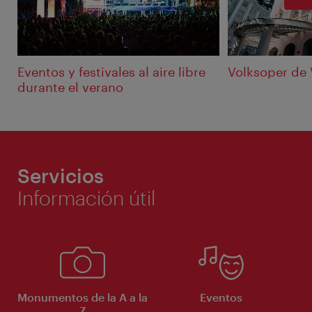
Eventos y festivales al aire libre
Volksoper de 
durante el verano
Servicios
Información útil
Monumentos de la A a la
Eventos
Z