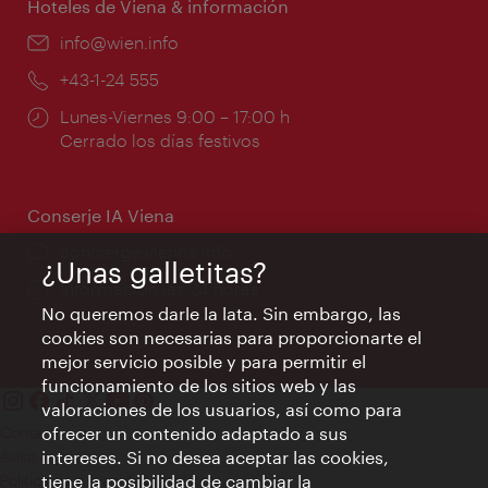
Hoteles de Viena & información
e-
info@wien.info
mail:
Teléfono:
+43-1-24 555
Horarios
Lunes-Viernes 9:00 – 17:00 h
de
Cerrado los días festivos
apertura:
Conserje IA Viena
concierge.vienna.info
¿Unas galletitas?
Información las 24 horas
No queremos darle la lata. Sin embargo, las
cookies son necesarias para proporcionarte el
mejor servicio posible y para permitir el
funcionamiento de los sitios web y las
valoraciones de los usuarios, así como para
Contacto
ofrecer un contenido adaptado a sus
Aviso legal
intereses. Si no desea aceptar las cookies,
Política de privacidad de datos
tiene la posibilidad de cambiar la