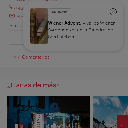
+43 1 588 30 1010
ANUNCIO
info@theater-wien.at
Cerrar
Wiener Advent:
Viva los Wiener
Accesibilidad
Symphoniker en la Catedral de
San Esteban.
Comentarios
Comentarios
¿Ganas de más?
SI