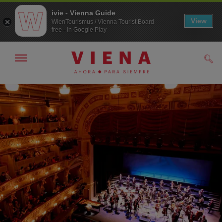
ivie - Vienna Guide
View
WienTourismus / Vienna Tourist Board
free - In Google Play
Mostrar/ocultar
Busc
navegación
A
Al
la
contenido
navegación