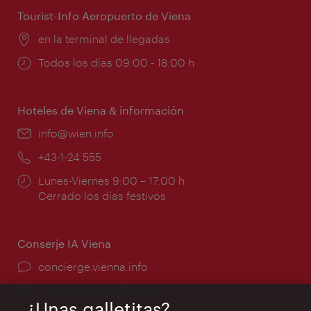
Tourist-Info Aeropuerto de Viena
Lugar:
en la terminal de llegadas
Horarios
Todos los días 09:00 - 18:00 h
de
apertura:
Hoteles de Viena & información
e-
info@wien.info
mail:
Teléfono:
+43-1-24 555
Horarios
Lunes-Viernes 9:00 – 17:00 h
de
Cerrado los días festivos
apertura:
Conserje IA Viena
concierge.vienna.info
Información las 24 horas
¿Unas galletitas?