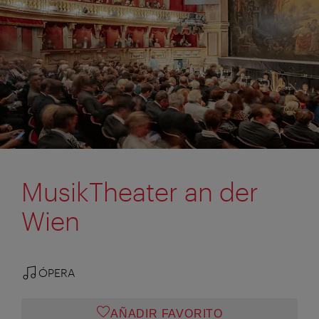
MusikTheater an der
Wien
ÓPERA
AÑADIR FAVORITO