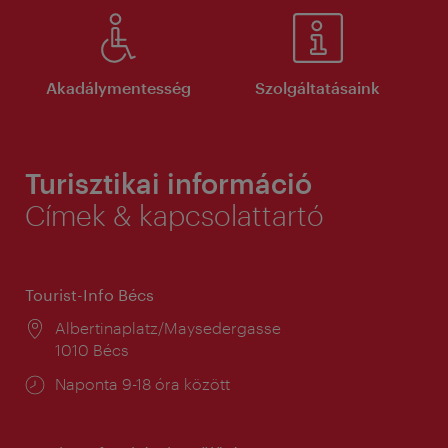
Akadálymentesség
Szolgáltatásaink
Turisztikai információ
Címek & kapcsolattartó
Tourist-Info Bécs
Helyszín:
Albertinaplatz/Maysedergasse
1010 Bécs
Nyitva
Naponta 9-18 óra között
tartás: