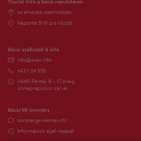
Tourist-Info a bécsi repülőtéren
Helyszín:
az érkezési csarnokban
Nyitva
Naponta 9-18 óra között
tartás:
Bécsi szállodák & infó
E-
info@wien.info
mail:
Telefon:
+43-1-24 555
Nyitva
Hétfő-Péntek 9 – 17 óráig
tartás:
Ünnepnapokon zárva
Bécsi MI-konciérz
concierge.vienna.info
Információk éjjel-nappal