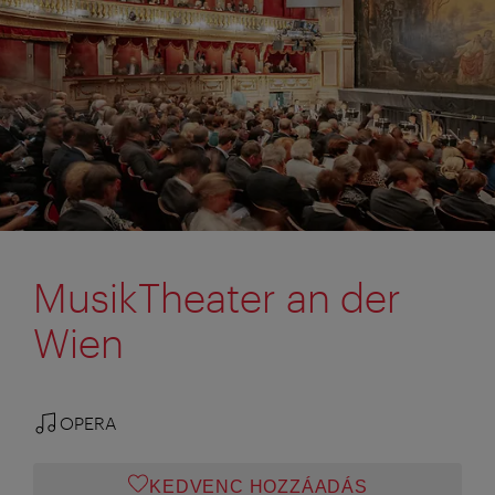
MusikTheater an der
Wien
OPERA
KEDVENC HOZZÁADÁS