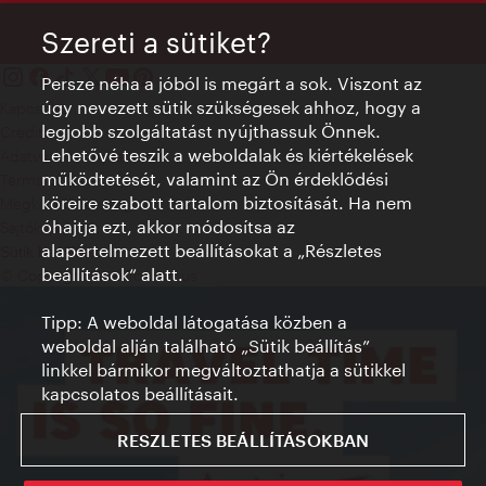
Szereti a sütiket?
Persze néha a jóból is megárt a sok. Viszont az
úgy nevezett sütik szükségesek ahhoz, hogy a
Kapcsolat
legjobb szolgáltatást nyújthassuk Önnek.
Credits
Lehetővé teszik a weboldalak és kiértékelések
Adatvédelmi nyilatkozat
működtetését, valamint az Ön érdeklődési
Terms of Use
köreire szabott tartalom biztosítását. Ha nem
Megközelíthetőség
óhajtja ezt, akkor módosítsa az
Sajtókapcsolat
alapértelmezett beállításokat a „Részletes
Sütik beállítása
beállítások“ alatt.
© Copyright WienTourismus
Tipp: A weboldal látogatása közben a
weboldal alján található „Sütik beállítás”
linkkel bármikor megváltoztathatja a sütikkel
kapcsolatos beállításait.
RESZLETES BEÁLLÍTÁSOKBAN