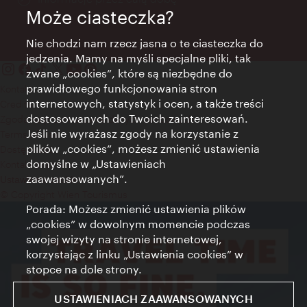
Może ciasteczka?
Nie chodzi nam rzecz jasna o te ciasteczka do
jedzenia. Mamy na myśli specjalne pliki, tak
zwane „cookies”, które są niezbędne do
prawidłowego funkcjonowania stron
Kontakt
internetowych, statystyk i ocen, a także treści
Credits
dostosowanych do Twoich zainteresowań.
Zgoda na przetwarzanie danych osobowych
Jeśli nie wyrażasz zgody na korzystanie z
Terms of Use
plików „cookies”, możesz zmienić ustawienia
Dostępność
domyślne w „Ustawieniach
Kontakt prasowy
zaawansowanych”.
Ustawienia cookies
© Copyright Wien Tourismus
Porada: Możesz zmienić ustawienia plików
„cookies” w dowolnym momencie podczas
swojej wizyty na stronie internetowej,
korzystając z linku „Ustawienia cookies” w
stopce na dole strony.
USTAWIENIACH ZAAWANSOWANYCH