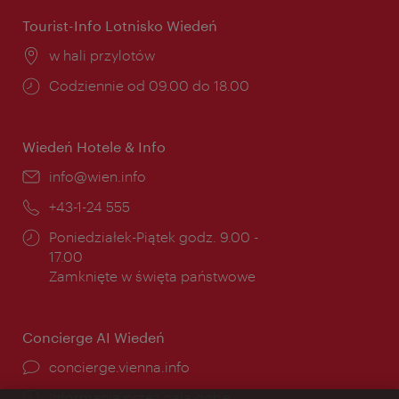
Tourist-Info Lotnisko Wiedeń
Miejsce:
w hali przylotów
Godziny
Codziennie od 09.00 do 18.00
otwarcia:
Wiedeń Hotele & Info
E-
info@wien.info
mail:
Telefon:
+43-1-24 555
Godziny
Poniedziałek-Piątek godz. 9.00 -
otwarcia:
17.00
Zamknięte w święta państwowe
Concierge AI Wiedeń
concierge.vienna.info
Informacje przez całą dobę