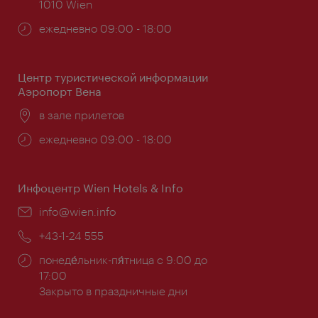
1010 Wien
Часы
ежедневно 09:00 - 18:00
работы:
Центр туристической информации
Аэропорт Вена
Расположение:
в зале прилетов
Часы
ежедневно 09:00 - 18:00
работы:
Инфоцентр Wien Hotels & Info
Эл.
info@wien.info
почта:
Телефон:
+43-1-24 555
Часы
понеде́льник-пя́тница с 9:00 до
работы:
17:00
Закрыто в праздничные дни