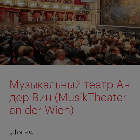
Музыкальный театр Ан
дер Вин (MusikTheater
an der Wien)
ОПЕРА