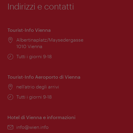
Indirizzi e contatti
Tourist-Info Vienna
Posizione:
Albertinaplatz/Maysedergasse
1010 Vienna
Orari
Tutti i giorni 9-18
di
apertura:
Tourist-Info Aeroporto di Vienna
Posizione:
nell’atrio degli arrivi
Orari
Tutti i giorni 9-18
di
apertura:
Hotel di Vienna e informazioni
Email:
info@wien.info