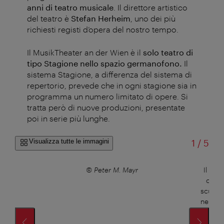
anni di teatro musicale
. Il direttore artistico
del teatro è
Stefan Herheim
, uno dei più
richiesti registi d’opera del nostro tempo.
Il MusikTheater an der Wien è il
solo teatro di
tipo Stagione nello spazio germanofono.
Il
sistema Stagione, a differenza del sistema di
repertorio, prevede che in ogni stagione sia in
programma un numero limitato di opere. Si
tratta però di nuove produzioni, presentate
poi in serie più lunghe.
di
Visualizza tutte le immagini
1
/
5
© Peter M. Mayr
Il Port
class
scultur
nel ruo