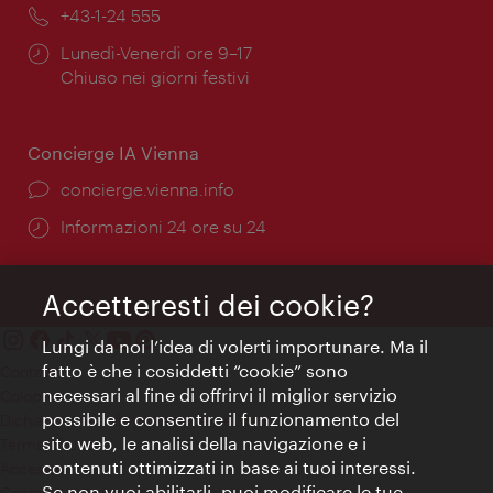
Telefono:
+43-1-24 555
Orari
Lunedì-Venerdì ore 9–17
di
Chiuso nei giorni festivi
apertura:
Concierge IA Vienna
Ort:
concierge.vienna.info
Öffnungszeiten:
Informazioni 24 ore su 24
Accetteresti dei cookie?
Lungi da noi l’idea di volerti importunare. Ma il
fatto è che i cosiddetti “cookie” sono
Contatti
necessari al fine di offrirvi il miglior servizio
Colophon
possibile e consentire il funzionamento del
Dichiarazione sulla protezione dei dati
sito web, le analisi della navigazione e i
Terms of Use
contenuti ottimizzati in base ai tuoi interessi.
Accessibilità
Se non vuoi abilitarli, puoi modificare le tue
Contatto stampa