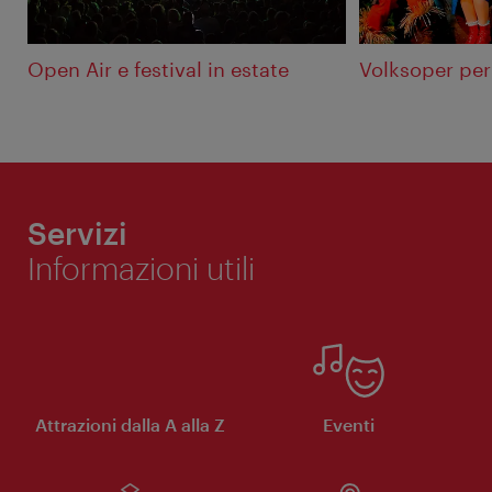
Open Air e festival in estate
Volksoper per
Servizi
Informazioni utili
Attrazioni dalla A alla Z
Eventi