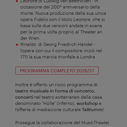
Leonore
di Ludwig van Beethoven - in
occasione del 200° anniversario della
morte: Nuova produzione della sua unica
opera
Fidelio
con il titolo
Leonore
, che si
basa sulle due versioni andate in scena
per la prima volta proprio al Theater an
der Wien.
Rinaldo
di Georg Friedrich Händel -
l’opera con cui il compositore iniziò nel
1711 la sua marcia trionfale a Londra
PROGRAMMA COMPLETO 2026/27
Inoltre è offerto un ricco programma di
teatro musicale in forma di concerto,
concerti
nel teatro sotterraneo della casa,
denominato "Hölle" (inferno),
workshop
e
l’offerta di mediazione culturale
TaWumm!
Prosegue la collaborazione del MusikTheater