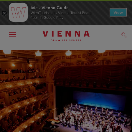
ivie - Vienna Guide
View
WienTourismus / Vienna Tourist Board
free - In Google Play
Mostra/nascondi
Cerc
navigazione
Alla
Al
navigazione
contenuto