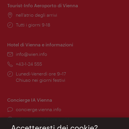
Tourist-Info Aeroporto di Vienna
Posizione:
nell’atrio degli arrivi
Orari
Tutti i giorni 9-18
di
apertura:
Hotel di Vienna e informazioni
Email:
info@wien.info
Telefono:
+43-1-24 555
Orari
Lunedì-Venerdì ore 9–17
di
Chiuso nei giorni festivi
apertura:
Concierge IA Vienna
Ort:
concierge.vienna.info
Öffnungszeiten:
Informazioni 24 ore su 24
Accetteresti dei cookie?