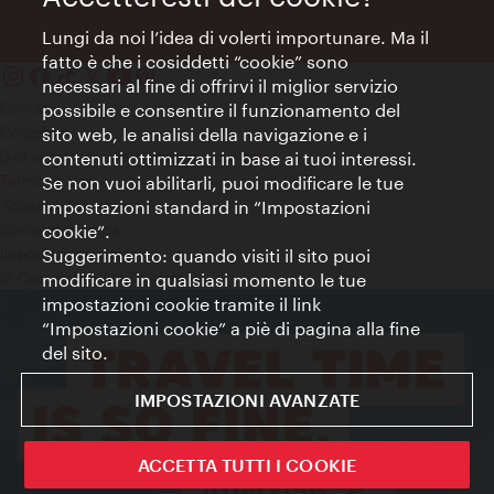
Lungi da noi l’idea di volerti importunare. Ma il
fatto è che i cosiddetti “cookie” sono
necessari al fine di offrirvi il miglior servizio
Contatti
possibile e consentire il funzionamento del
Colophon
sito web, le analisi della navigazione e i
Dichiarazione sulla protezione dei dati
contenuti ottimizzati in base ai tuoi interessi.
Terms of Use
Se non vuoi abilitarli, puoi modificare le tue
Accessibilità
impostazioni standard in “Impostazioni
Contatto stampa
cookie”.
Suggerimento: quando visiti il sito puoi
Impostazioni cookie
© Copyright WienTourismus
modificare in qualsiasi momento le tue
impostazioni cookie tramite il link
“Impostazioni cookie” a piè di pagina alla fine
del sito.
IMPOSTAZIONI AVANZATE
ACCETTA TUTTI I COOKIE