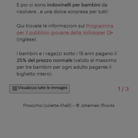
E poi ci sono
indovinelli per bambini
da
risolvere...e una dolce sorpresa per tutti!
Qui trovate le informazioni sul
Programma
per il pubblico giovane della Volksoper
(inglese).
I bambini e i ragazzi sotto i 15 anni pagano il
25% del prezzo normale
(valido al massimo
per tre bambini per ogni adulto pagante il
biglietto intero).
di
Visualizza tutte le immagini
1
/
3
fy,
Pinocchio (Juliette Khalil)
–
© Johannes Ifkovits
De