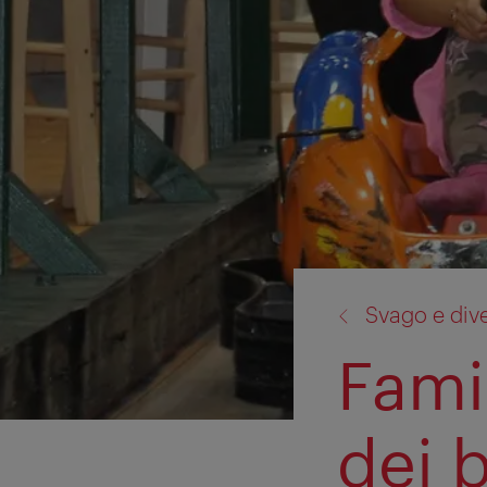
torna
Svago e div
a:
Famil
dei 