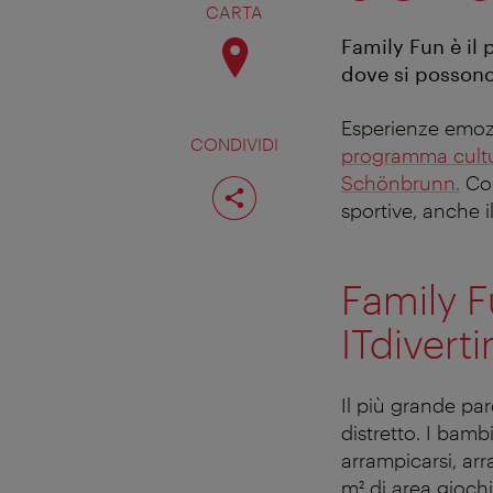
CARTA
Family Fun è il 
dove si possono
Esperienze emozi
CONDIVIDI
programma cultu
Condividi
Schönbrunn.
Com
pagina
sportive, anche i
Family F
IT
diverti
Il più grande parc
distretto. I bamb
arrampicarsi, arr
m² di area giochi