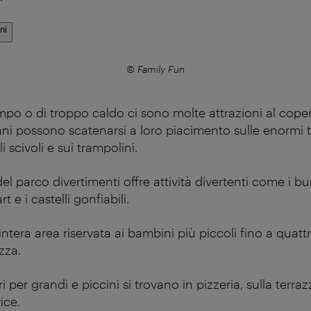
ni
© Family Fun
mpo o di troppo caldo ci sono molte attrazioni al coper
ni possono scatenarsi a loro piacimento sulle enormi to
 scivoli e sui trampolini.
 del parco divertimenti offre attività divertenti come i 
rt e i castelli gonfiabili.
ntera area riservata ai bambini più piccoli fino a quatt
zza.
ri per grandi e piccini si trovano in pizzeria, sulla terra
ice.