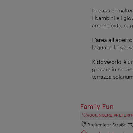
In caso di malte
I bambini e i gio
arrampicata, sugli
L'area all'apert
l'aquaball, i go-ka
Kiddyworld
è un
giocare in sicurez
terrazza solarium 
Family Fun
AGGIUNGERE PREFERIT
Breitenleer Straße 7