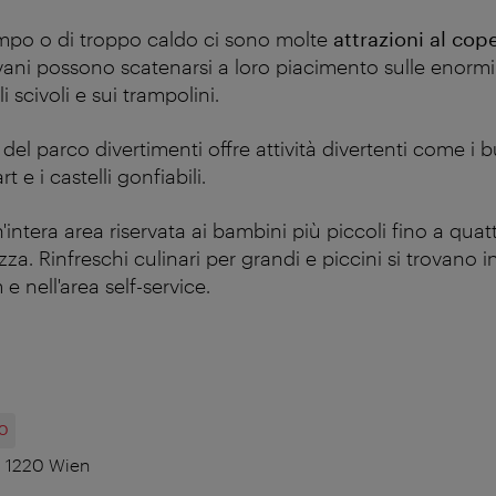
mpo o di troppo caldo ci sono molte
attrazioni al cop
vani possono scatenarsi a loro piacimento sulle enormi 
 scivoli e sui trampolini.
o
del parco divertimenti offre attività divertenti come i
rt e i castelli gonfiabili.
'intera area riservata ai bambini più piccoli fino a quat
za. Rinfreschi culinari per grandi e piccini si trovano in
e nell'area self-service.
O
7, 1220 Wien