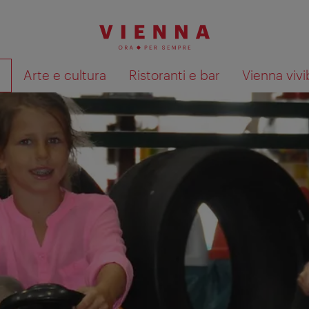
à
Arte e cultura
Ristoranti e bar
Vienna vivi
Mostra i risultati della ricerca su