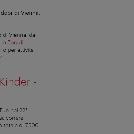
tdoor di Vienna,
 di Vienna, dal
 lo
Zoo di
 o per attività
e:
Kinder -
y Fun nel 22°
i, correre,
n totale di 7.500