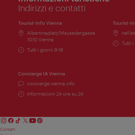
Indirizzi e contatti
Tourist-Info Vienna
Tourist-I
Posizione:
Albertinaplatz/Maysedergasse
Posiz
nell’at
1010 Vienna
Orari
Tutti i
Orari
Tutti i giorni 9-18
di
di
apert
apertura:
Concierge IA Vienna
Ort:
concierge.vienna.info
Öffnungszeiten:
Informazioni 24 ore su 24
Contatti