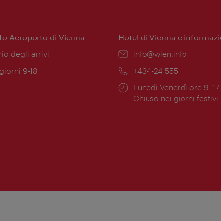
nfo Aeroporto di Vienna
Hotel di Vienna e informazi
ione:
rio degli arrivi
Email:
info@wien.info
 giorni 9-18
Telefono:
+43-1-24 555
Orari
Lunedì-Venerdì ore 9–17
ura:
di
Chiuso nei giorni festivi
apertura: