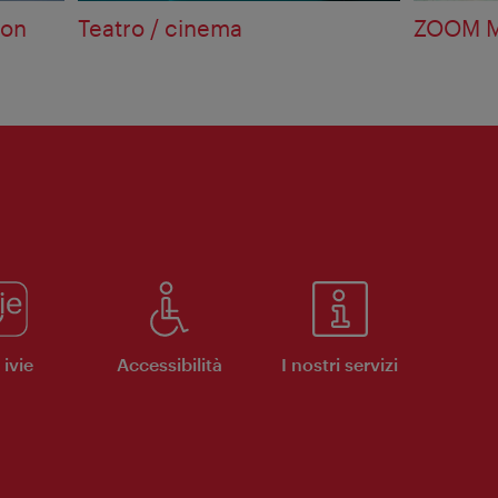
con
Teatro / cinema
ZOOM M
ivie
Accessibilità
I nostri servizi