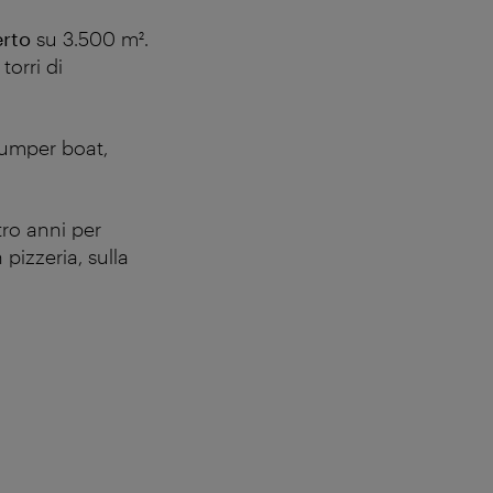
erto
su 3.500 m².
torri di
 bumper boat,
tro anni per
 pizzeria, sulla