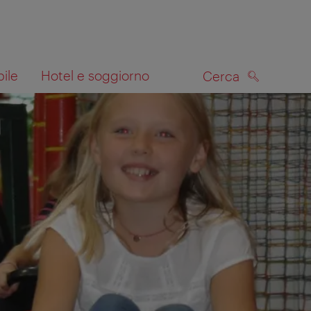
bile
Hotel e soggiorno
Cerca
CERCA
lla mappa