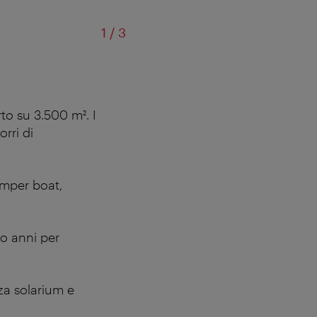
di
1
/
3
to su 3.500 m². I
rri di
bumper boat,
ro anni per
zza solarium e