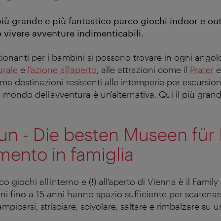
più grande e più fantastico parco giochi indoor e ou
 vivere avventure indimenticabili.
onanti per i bambini si possono trovare in ogni angolo
rale
e
l'azione all'aperto
, alle attrazioni come il
Prater
e
e destinazioni resistenti alle intemperie per escursioni
l mondo dell'avventura è un'alternativa. Qui il più grand
un -
Die besten Museen für 
mento in famiglia
o giochi all'interno e (!) all'aperto di Vienna è il Famil
ini fino a 15 anni hanno spazio sufficiente per scatenars
ampicarsi, strisciare, scivolare, saltare e rimbalzare su u
.