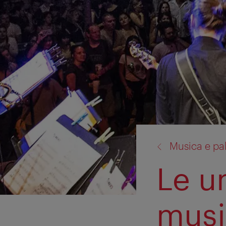
torna
Musica e pa
a:
Le un
musi