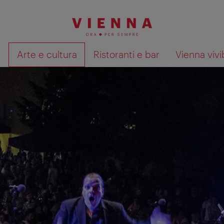
à
Arte e cultura
Ristoranti e bar
Vienna vivi
Mostra i risultati della ricerca su