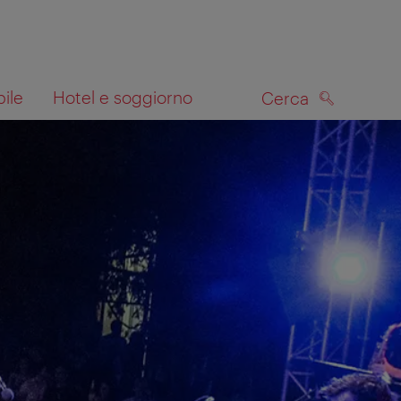
bile
Hotel e soggiorno
Cerca
CERCA
lla mappa