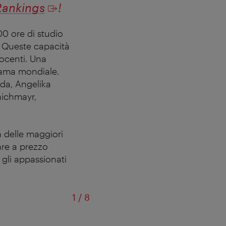
Rankings
!
00 ore di studio
. Queste capacità
docenti. Una
 fama mondiale.
lda, Angelika
nichmayr,
 delle maggiori
tare a prezzo
 gli appassionati
di
1
/
8