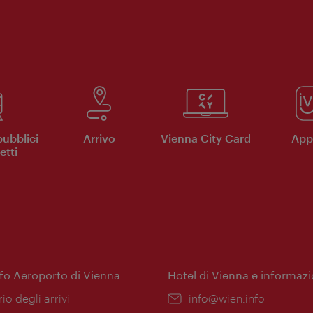
pubblici
Arrivo
Vienna City Card
App 
etti
nfo Aeroporto di Vienna
Hotel di Vienna e informazi
ione:
rio degli arrivi
Email:
info@wien.info