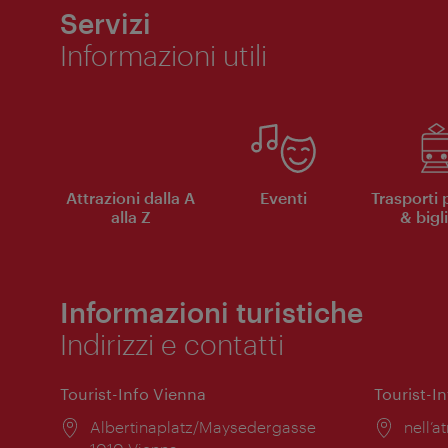
Servizi
Informazioni utili
Attrazioni dalla A
Eventi
Trasporti 
alla Z
& bigli
Informazioni turistiche
Indirizzi e contatti
Tourist-Info Vienna
Tourist-I
Posizione:
Albertinaplatz/Maysedergasse
Posiz
nell’at