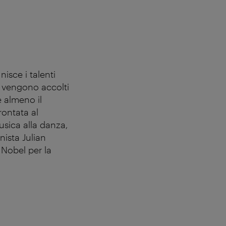
nisce i talenti
o vengono accolti
 almeno il
rontata al
musica alla danza,
inista Julian
o Nobel per la