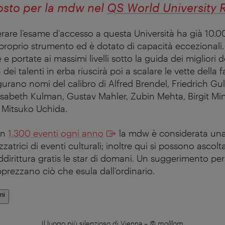
osto per la mdw nel
QS World University 
erare l’esame d’accesso a questa Università ha già 10.0
il proprio strumento ed è dotato di capacità eccezionali
e portate ai massimi livelli sotto la guida dei migliori 
dei talenti in erba riuscirà poi a scalare le vette della
igurano nomi del calibro di Alfred Brendel, Friedrich Gu
lisabeth Kulman, Gustav Mahler, Zubin Mehta, Birgit Mi
e Mitsuko Uchida.
on
1.300 eventi ogni anno
la mdw è considerata una
zzatrici di eventi culturali; inoltre qui si possono ascol
dirittura gratis le star di domani. Un suggerimento per
prezzano ciò che esula dall’ordinario.
ni
Il luogo più silenzioso di Vienna
–
© molllom