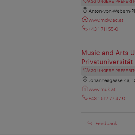
AGGIUNGERE PREFERIT
Anton-von-Webern-Pl
www.mdw.ac.at
+43 1 711 55-0
Music and Arts U
Privatuniversitä
AGGIUNGERE PREFERIT
Johannesgasse 4a, 
www.muk.at
+43 1 512 77 47 0‎
Feedback
Feedback