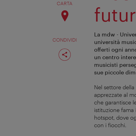
CARTA
futur
La mdw - Univers
CONDIVIDI
università musi
offerti ogni ann
Condividi
pagina
un centro intere
musicisti perseg
sue piccole dime
Nel settore della
apprezzate al mo
che garantisce l
istituzione fama 
hotspot, dove og
con i fiocchi.