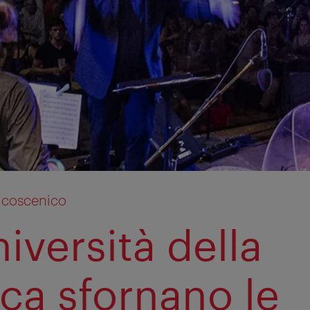
lcoscenico
iversità della
ca sfornano le