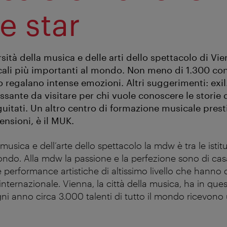
e star
ità della musica e delle arti dello spettacolo di Vie
cali più importanti al mondo. Non meno di 1.300 con
o regalano intense emozioni. Altri suggerimenti: exi
ssante da visitare per chi vuole conoscere le storie 
uitati. Un altro centro di formazione musicale prest
nsioni, è il MUK.
 musica e dell’arte dello spettacolo la mdw è tra le istit
ndo. Alla mdw la passione e la perfezione sono di ca
e performance artistiche di altissimo livello che hanno
internazionale. Vienna, la città della musica, ha in que
ni anno circa 3.000 talenti di tutto il mondo ricevon