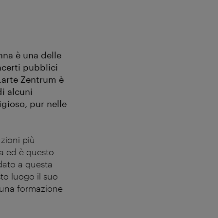
nna è una delle
certi pubblici
l.arte Zentrum è
di alcuni
igioso, pur nelle
uzioni più
sa ed è questo
 dato a questa
sto luogo il suo
o una formazione