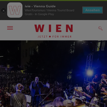
ivie - Vienna Guide
Ansehen
WienTourismus / Vienna Tourist Board
Gratis - In Google Play
Navigation
Such
anzeigen/
ausblenden
Zur
Zum
Navigation
Inhalt