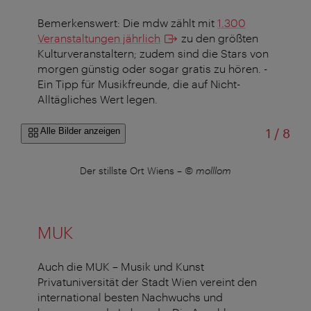
Bemerkenswert: Die mdw zählt mit
1.300
Veranstaltungen jährlich
zu den größten
Kulturveranstaltern; zudem sind die Stars von
morgen günstig oder sogar gratis zu hören. -
Ein Tipp für Musikfreunde, die auf Nicht-
Alltägliches Wert legen.
von
Alle Bilder anzeigen
1
/
8
Der stillste Ort Wiens
–
© molllom
W
MUK
Auch die MUK – Musik und Kunst
Privatuniversität der Stadt Wien vereint den
international besten Nachwuchs und