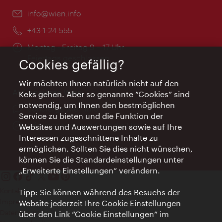
Email:
info@wien.info
Telefon:
+43-1-24 555
Öffnungszeiten:
Montag - Freitag 9 – 17 Uhr
Feiertags geschlossen
Cookies gefällig?
Wir möchten Ihnen natürlich nicht auf den
AI Concierge Wien
Keks gehen. Aber so genannte “Cookies” sind
notwendig, um Ihnen den bestmöglichen
Ort:
concierge.wien.info
Service zu bieten und die Funktion der
Öffnungszeiten:
Informationen rund um die Uhr
Websites und Auswertungen sowie auf Ihre
Interessen zugeschnittene Inhalte zu
ermöglichen. Sollten Sie dies nicht wünschen,
können Sie die Standardeinstellungen unter
„Erweiterte Einstellungen“ verändern.
Kontakt
Tipp: Sie können während des Besuchs der
Impressum
Website jederzeit Ihre Cookie Einstellungen
Datenschutz
über den Link “Cookie Einstellungen” im