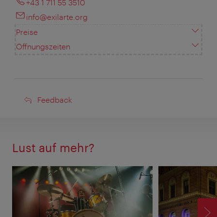
+43 1 711 55 3510
info@exilarte.org
Preise
Öffnungszeiten
Feedback
Feedback
Lust auf mehr?