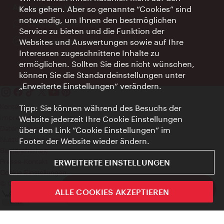
AI Concierge Wien
Keks gehen. Aber so genannte “Cookies” sind
notwendig, um Ihnen den bestmöglichen
Ort:
concierge.wien.info
Service zu bieten und die Funktion der
Öffnungszeiten:
Informationen rund um die Uhr
Websites und Auswertungen sowie auf Ihre
Interessen zugeschnittene Inhalte zu
ermöglichen. Sollten Sie dies nicht wünschen,
können Sie die Standardeinstellungen unter
„Erweiterte Einstellungen“ verändern.
Kontakt
Tipp: Sie können während des Besuchs der
Impressum
Website jederzeit Ihre Cookie Einstellungen
Datenschutz
über den Link “Cookie Einstellungen” im
Nutzungsbedingungen
Footer der Website wieder ändern.
Barrierefreiheit
Presse-Kontakt
ERWEITERTE EINSTELLUNGEN
Cookie Einstellungen
© Copyright WienTourismus
ivie - Die offizielle City Guide App
ALLE COOKIES AKZEPTIEREN
Schlie