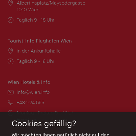
Ort:
Albertinaplatz/Maysedergasse
1010 Wien
Öffnungszeiten:
Täglich 9 - 18 Uhr
Tourist-Info Flughafen Wien
Ort:
in der Ankunftshalle
Öffnungszeiten:
Täglich 9 - 18 Uhr
Wien Hotels & Info
Email:
info@wien.info
Telefon:
+43-1-24 555
Öffnungszeiten:
Montag - Freitag 9 – 17 Uhr
Feiertags geschlossen
Cookies gefällig?
Wir möchten Ihnen natürlich nicht auf den