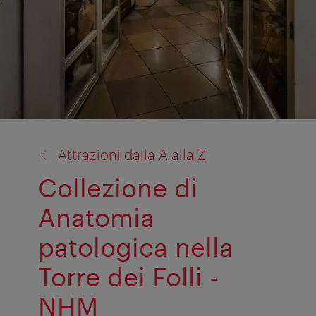
torna
Attrazioni dalla A alla Z
a:
Collezione di
Anatomia
patologica nella
Torre dei Folli -
NHM