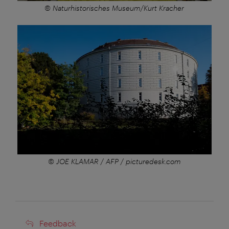
© Naturhistorisches Museum/Kurt Kracher
© JOE KLAMAR / AFP / picturedesk.com
Feedback
Feedback