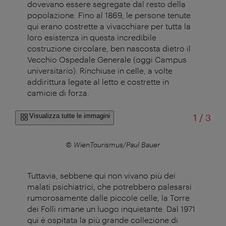
dovevano essere segregate dal resto della
popolazione. Fino al 1869, le persone tenute
qui erano costrette a vivacchiare per tutta la
loro esistenza in questa incredibile
costruzione circolare, ben nascosta dietro il
Vecchio Ospedale Generale (oggi Campus
universitario). Rinchiuse in celle, a volte
addirittura legate al letto e costrette in
camicie di forza.
di
Visualizza tutte le immagini
1
/
3
com
© WienTourismus/Paul Bauer
© N
Tuttavia, sebbene qui non vivano più dei
malati psichiatrici, che potrebbero palesarsi
rumorosamente dalle piccole celle, la Torre
dei Folli rimane un luogo inquietante. Dal 1971
qui è ospitata la più grande collezione di