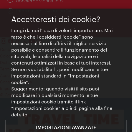
Ort:
concierge.vienna.info
Öffnungszeiten:
Informazioni 24 ore su 24
Accetteresti dei cookie?
Lungi da noi l’idea di volerti importunare. Ma il
fatto è che i cosiddetti “cookie” sono
necessari al fine di offrirvi il miglior servizio
Contatti
possibile e consentire il funzionamento del
Colophon
sito web, le analisi della navigazione e i
Dichiarazione sulla protezione dei dati
contenuti ottimizzati in base ai tuoi interessi.
Terms of Use
Se non vuoi abilitarli, puoi modificare le tue
Accessibilità
impostazioni standard in “Impostazioni
Contatto stampa
cookie”.
Suggerimento: quando visiti il sito puoi
Impostazioni cookie
© Copyright WienTourismus
modificare in qualsiasi momento le tue
impostazioni cookie tramite il link
“Impostazioni cookie” a piè di pagina alla fine
del sito.
IMPOSTAZIONI AVANZATE