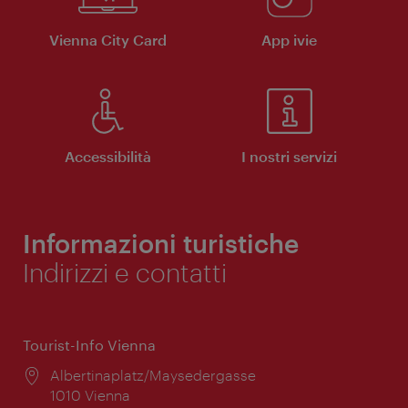
Vienna City Card
App ivie
Accessibilità
I nostri servizi
Informazioni turistiche
Indirizzi e contatti
Tourist-Info Vienna
Posizione:
Albertinaplatz/Maysedergasse
1010 Vienna