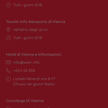
Orari
Tutti i giorni 9-18
di
apertura:
Tourist-Info Aeroporto di Vienna
Posizione:
nell’atrio degli arrivi
Orari
Tutti i giorni 9-18
di
apertura:
Hotel di Vienna e informazioni
Email:
info@wien.info
Telefono:
+43-1-24 555
Orari
Lunedì-Venerdì ore 9–17
di
Chiuso nei giorni festivi
apertura:
Concierge IA Vienna