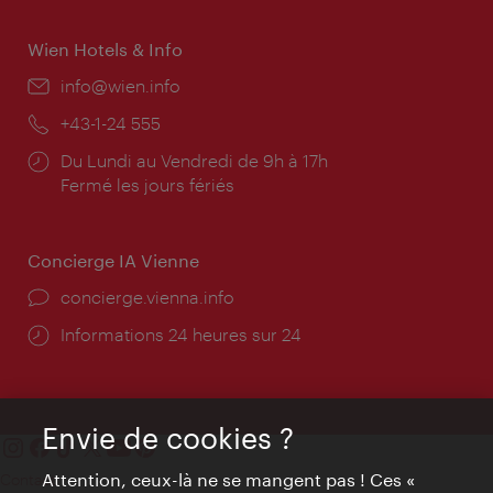
Wien Hotels & Info
E-
info@wien.info
mail:
Téléphone:
+43-1-24 555
Horaires
Du Lundi au Vendredi de 9h à 17h
d'ouverture:
Fermé les jours fériés
Concierge IA Vienne
Ort:
concierge.vienna.info
Öffnungszeiten:
Informations 24 heures sur 24
Envie de cookies ?
Attention, ceux-là ne se mangent pas ! Ces «
Contact