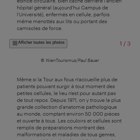
édifice circulaire, bien caché derrière l'ancien
hôpital général (aujourd'hui Campus de
l'Université), enfermés en cellule, parfois
même menottés aux lits ou portant des
camisoles de force.
sur
Afficher toutes les photos
1
/
3
com
© WienTourismus/Paul Bauer
© N
Même si la Tour aux fous n'accueille plus de
patients pouvant surgir à tout moment des
petites cellules, le lieu n'est pour autant pas
de tout repos. Depuis 1971, on y trouve la plus
grande collection d'anatomie pathologique
au monde, comptant environ 50 000 pièces
et ouverte à tous. Les couloirs et cellules sont
remplis de préparations montrant des
malformations et maladies de tous genres,