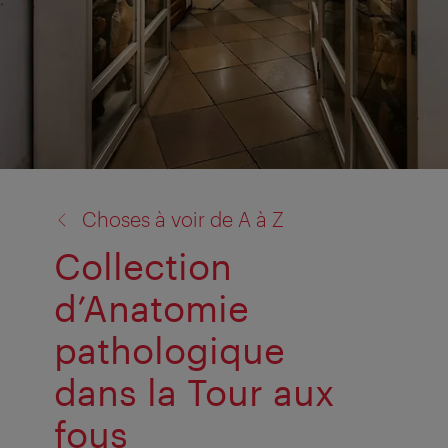
retour
Choses à voir de A à Z
à:
Collection
d’Anatomie
pathologique
dans la Tour aux
fous