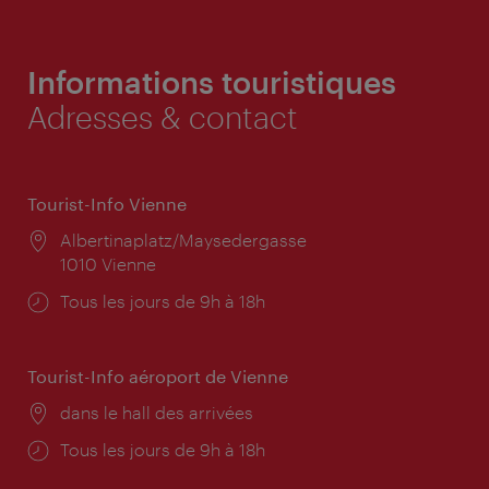
Informations touristiques
Adresses & contact
Tourist-Info Vienne
Lieu:
Albertinaplatz/Maysedergasse
1010 Vienne
Horaires
Tous les jours de 9h à 18h
d'ouverture:
Tourist-Info aéroport de Vienne
Lieu:
dans le hall des arrivées
Horaires
Tous les jours de 9h à 18h
d'ouverture: