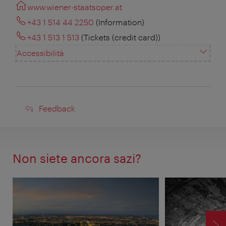
www.wiener-staatsoper.at
+43 1 514 44 2250
(Information)
+43 1 513 1 513
(Tickets (credit card))
Accessibilità
Feedback
Feedback
Non siete ancora sazi?