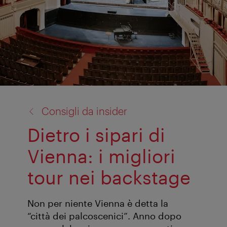
torna
Consigli da insider
a:
Dietro i sipari di
Vienna: i migliori
tour nei backstage
Non per niente Vienna è detta la
“città dei palcoscenici”. Anno dopo