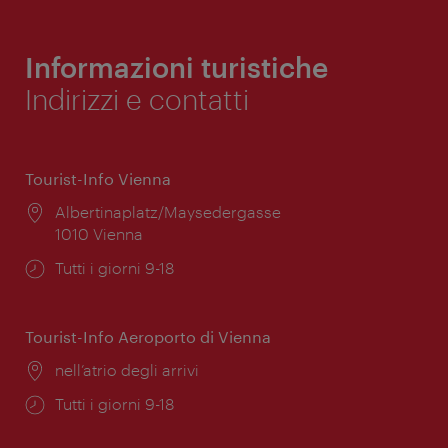
Informazioni turistiche
Indirizzi e contatti
Tourist-Info Vienna
Posizione:
Albertinaplatz/Maysedergasse
1010 Vienna
Orari
Tutti i giorni 9-18
di
apertura:
Tourist-Info Aeroporto di Vienna
Posizione:
nell’atrio degli arrivi
Orari
Tutti i giorni 9-18
di
apertura: