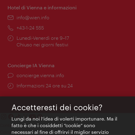
Hotel di Vienna e informazioni
Email:
info@wien.info
Telefono:
+43-1-24 555
Orari
Lunedì-Venerdì ore 9–17
di
Chiuso nei giorni festivi
apertura:
Concierge IA Vienna
Ort:
concierge.vienna.info
Öffnungszeiten:
Informazioni 24 ore su 24
Accetteresti dei cookie?
Lungi da noi l’idea di volerti importunare. Ma il
fatto è che i cosiddetti “cookie” sono
Contatti
necessari al fine di offrirvi il miglior servizio
Colophon