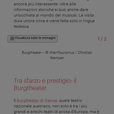
ancora più interessante: oltre alle
informazioni storiche si può anche dare
un’occhiata al mondo del musical. La visita
dura un’ora circa e viene fatta solo in lingua
tedesca.
di
Visualizza tutte le immagini
1
/
2
us /
Burgtheater
–
© WienTourismus / Christian
Musi
Stemper
Tra sfarzo e prestigio: il
Burgtheater
Il
Burgtheater di Vienna,
quale teatro
nazionale austriaco, non solo è tra i più
grandi e antichi teatri di prosa d’Europa, ma è