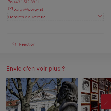
+43 1 512 88 11
porgy@porgy.at
Horaires d'ouverture
Réaction
Réaction
Envie d'en voir plus ?
SU