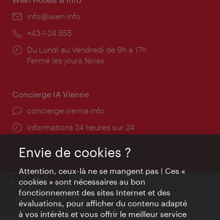
E-
info@wien.info
mail:
Téléphone:
+43-1-24 555
Horaires
Du Lundi au Vendredi de 9h à 17h
d'ouverture:
Fermé les jours fériés
Concierge IA Vienne
Ort:
concierge.vienna.info
Öffnungszeiten:
Informations 24 heures sur 24
Envie de cookies ?
Attention, ceux-là ne se mangent pas ! Ces «
cookies » sont nécessaires au bon
fonctionnement des sites Internet et des
Contact
évaluations, pour afficher du contenu adapté
Mentions obligatoires
à vos intérêts et vous offrir le meilleur service
Charte sur le respect de la vie privée