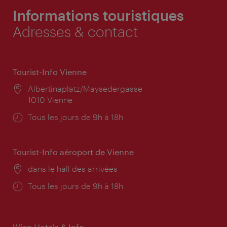
Informations touristiques
Adresses & contact
Tourist-Info Vienne
Lieu:
Albertinaplatz/Maysedergasse
1010 Vienne
Horaires
Tous les jours de 9h à 18h
d'ouverture:
Tourist-Info aéroport de Vienne
Lieu:
dans le hall des arrivées
Horaires
Tous les jours de 9h à 18h
d'ouverture:
Wien Hotels & Info