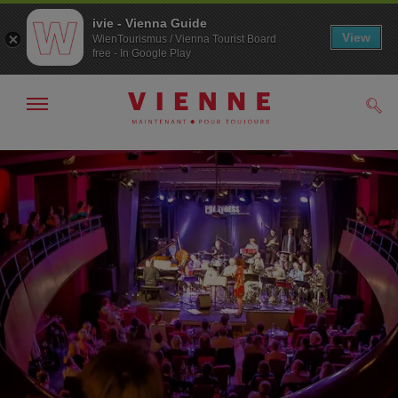
ivie - Vienna Guide
View
WienTourismus / Vienna Tourist Board
free - In Google Play
Afficher
Rech
/
masquer
la
Navigation
Contenu
navigation