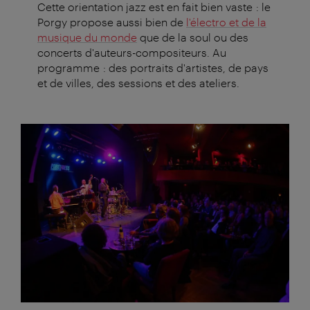
Cette orientation jazz est en fait bien vaste : le
Porgy propose aussi bien de
l'électro et de la
musique du monde
que de la soul ou des
concerts d'auteurs-compositeurs. Au
programme : des portraits d'artistes, de pays
et de villes, des sessions et des ateliers.