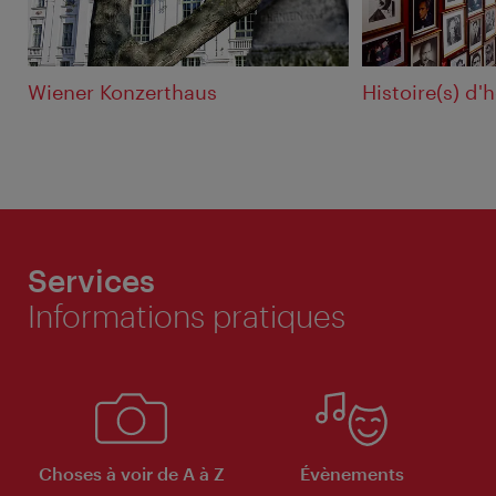
Wiener Konzerthaus
Histoire(s) d'
Services
Informations pratiques
Choses à voir de A à Z
Évènements