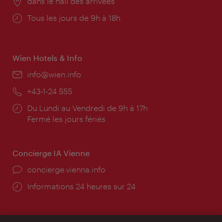
Lieu:
dans le hall des arrivées
Horaires
Tous les jours de 9h à 18h
d'ouverture:
Wien Hotels & Info
E-
info@wien.info
mail:
Téléphone:
+43-1-24 555
Horaires
Du Lundi au Vendredi de 9h à 17h
d'ouverture:
Fermé les jours fériés
Concierge IA Vienne
Ort:
concierge.vienna.info
Öffnungszeiten:
Informations 24 heures sur 24