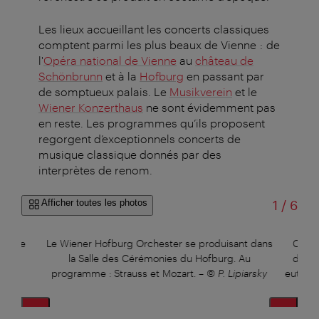
Les lieux accueillant les concerts classiques
comptent parmi les plus beaux de Vienne : de
l'
Opéra national de Vienne
au
château de
Schönbrunn
et à la
Hofburg
en passant par
de somptueux palais. Le
Musikverein
et le
Wiener Konzerthaus
ne sont évidemment pas
en reste.
Les programmes qu’ils proposent
regorgent d’exceptionnels concerts de
musique classique donnés par des
interprètes de renom.
sur
Afficher toutes les photos
1
/
6
nal de
Le Wiener Hofburg Orchester se produisant dans
Conce
mbH.
la Salle des Cérémonies du Hofburg. Au
dans 
programme : Strauss et Mozart.
–
© P. Lipiarsky
eut lie