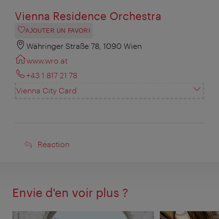
Vienna Residence Orchestra
AJOUTER UN FAVORI
Währinger Straße 78, 1090 Wien
www.wro.at
+43 1 817 21 78
Vienna City Card
Réaction
Réaction
Envie d'en voir plus ?