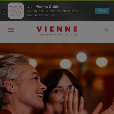
ivie - Vienna Guide
View
WienTourismus / Vienna Tourist Board
free - In Google Play
Afficher
Rech
/
masquer
la
Navigation
Contenu
navigation