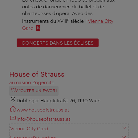
côtés de danseur·ses de ballet et de
chanteur·ses d'opéra. Avec des
e
instruments du XVIII
siècle !
Vienna City
Card
CONCERTS DANS LES ÉGLISES
House of Strauss
au casino Zögernitz
AJOUTER UN FAVORI
Döblinger Hauptstraße 76, 1190 Wien
www.houseofstrauss.at
info@houseofstrauss.at
Vienna City Card
Horaires d'ouverture