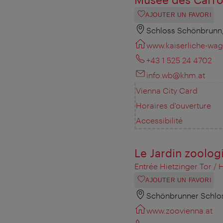
AJOUTER UN FAVORI
Schloss Schönbrunn,
www.kaiserliche-wag
+43 1 525 24 4702
info.wb@khm.at
Vienna City Card
Horaires d'ouverture
Accessibilité
Le Jardin zoolo
Entrée Hietzinger Tor / 
AJOUTER UN FAVORI
Schönbrunner Schlos
www.zoovienna.at