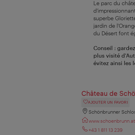
Le parc du châte
d'impressionnant
superbe Gloriett
jardin de l'Orang
du Désert font é
Conseil : gardez
plus visité d'Au
évitez ainsi les
Château de Schö
AJOUTER UN FAVORI
Schönbrunner Schlos
www.schoenbrunn.at
+43 1 811 13 239