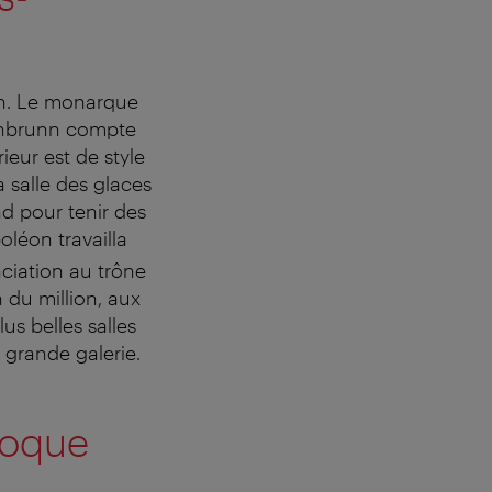
n. Le monarque
hönbrunn compte
ieur est de style
a salle des glaces
d pour tenir des
oléon travailla
ciation au trône
n du million, aux
us belles salles
 grande galerie.
roque