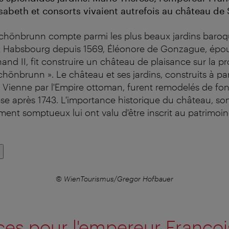
lisabeth et consorts vivaient autrefois au château d
chönbrunn compte parmi les plus beaux jardins baroq
 Habsbourg depuis 1569, Éléonore de Gonzague, épo
and II, fit construire un château de plaisance sur la p
hönbrunn ». Le château et ses jardins, construits à par
e Vienne par l'Empire ottoman, furent remodelés de f
se après 1743. L'importance historique du château, s
nt somptueux lui ont valu d'être inscrit au patrimoi
© WienTourismus/Gregor Hofbauer
ces pour l'empereur Françoi