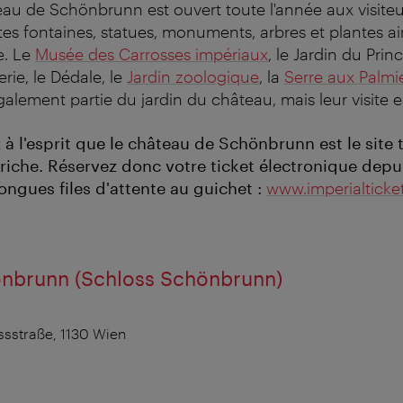
au de Schönbrunn est ouvert toute l'année aux visiteur
es fontaines, statues, monuments, arbres et plantes ai
e. Le
Musée des Carrosses impériaux
, le Jardin du Princ
erie, le Dédale, le
Jardin zoologique
, la
Serre aux Palmi
galement partie du jardin du château, mais leur visite e
 à l'esprit que le château de Schönbrunn est le site 
triche. Réservez donc votre ticket électronique depu
 longues files d'attente au guichet :
www.imperialticke
nbrunn (Schloss Schönbrunn)
sstraße, 1130 Wien