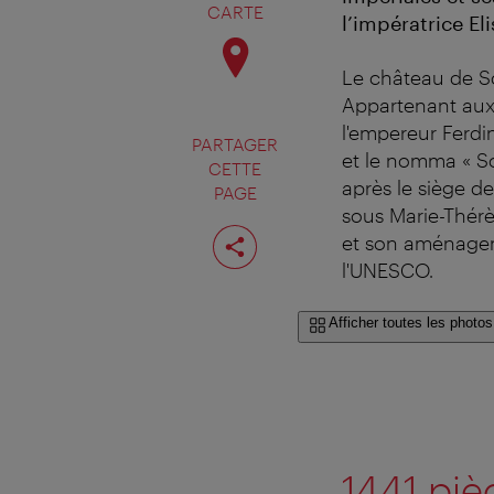
CARTE
l’impératrice E
Le château de S
Appartenant aux
l'empereur Ferdin
PARTAGER
et le nomma « Sc
CETTE
après le siège d
PAGE
sous Marie-Thérè
Partager
et son aménageme
cette
page
l'UNESCO.
Afficher toutes les photos
1441 piè