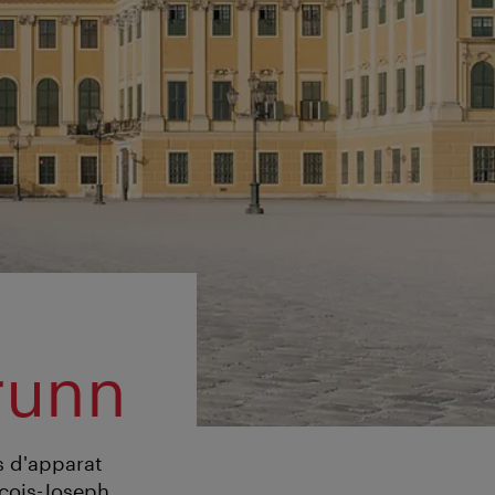
runn
s d'apparat
nçois-Joseph,