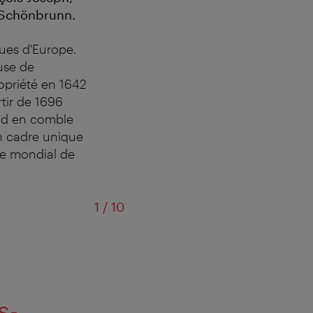
e Schönbrunn.
ues d'Europe.
use de
ropriété en 1642
tir de 1696
ond en comble
on cadre unique
ne mondial de
sur
1
/
10
s-