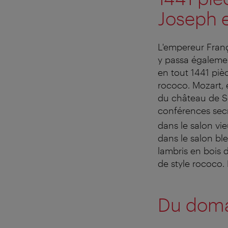
Joseph et
L'empereur Fran
y passa égaleme
en tout 1441 piè
rococo. Mozart, e
du château de Sc
conférences secr
dans le salon vie
dans le salon ble
lambris en bois d
de style rococo. 
Du doma