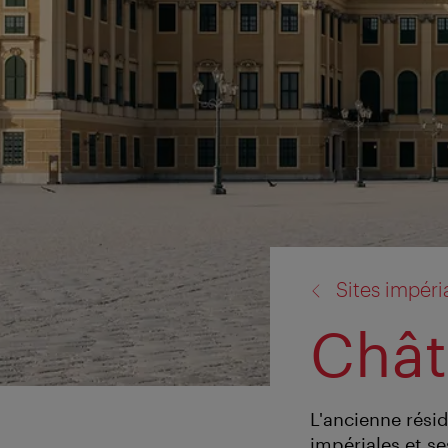
retour
Sites impér
à:
Chât
L'ancienne rési
impériales et se