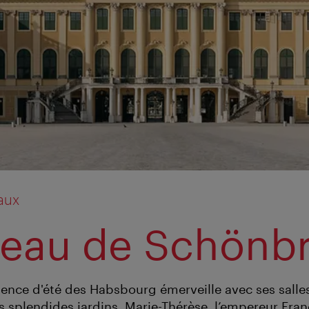
iaux
eau de Schönb
dence d'été des Habsbourg émerveille avec ses salle
s splendides jardins. Marie-Thérèse, l’empereur Fra