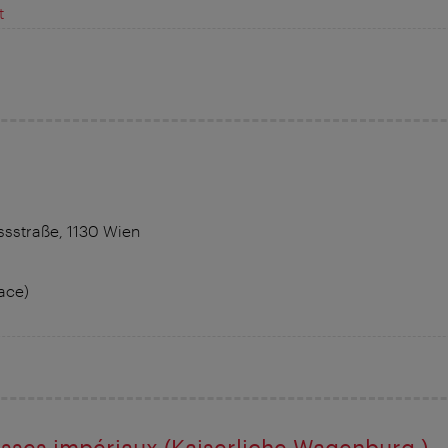
t
sstraße, 1130 Wien
ace)
sses impériaux (Kaiserliche Wagenburg )