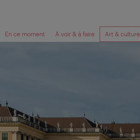
Navigation
Contenu
Que
En ce moment
À voir & à faire
Art & culture
cherchez-
vous?