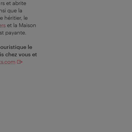
s et abrite
nsi que la
e héritier, le
ers
et la Maison
st payante.
touristique le
is chez vous et
ts.com