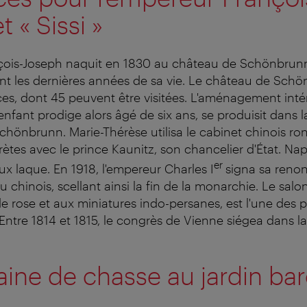
 « Sissi »
çois-Joseph naquit en 1830 au château de Schönbrun
nt les dernières années de sa vie. Le château de Sc
ces, dont 45 peuvent être visitées. L'aménagement intér
nfant prodige alors âgé de six ans, se produisit dans l
hönbrunn. Marie-Thérèse utilisa le cabinet chinois ron
ètes avec le prince Kaunitz, son chancelier d'État. Nap
er
ux laque. En 1918, l'empereur Charles I
signa sa renon
u chinois, scellant ainsi la fin de la monarchie. Le salo
e rose et aux miniatures indo-persanes, est l'une des pl
Entre 1814 et 1815, le congrès de Vienne siégea dans la
ine de chasse au jardin ba